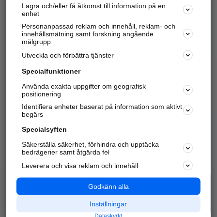
Lagra och/eller få åtkomst till information på en
Sök företag, personer och platser.
enhet
Personanpassad reklam och innehåll, reklam- och
Hitta telefonnummer, adresser, företagsinfo mm.
innehållsmätning samt forskning angående
målgrupp
Utveckla och förbättra tjänster
Marknadsför företaget
på hitta.se
Specialfunktioner
Använda exakta uppgifter om geografisk
Kom igång och annonsera mot
positionering
nya kunder och
Identifiera enheter baserat på information som aktivt
samarbetspartners nära dig.
begärs
Läs mer här
Specialsyften
Säkerställa säkerhet, förhindra och upptäcka
Alla kategorier
Populära sökningar
bedrägerier samt åtgärda fel
Leverera och visa reklam och innehåll
API & Kartor
Annonsera
Logga in
Integritet
Godkänn alla
Om oss
Nödnummer
Inställningar
Dataskydd