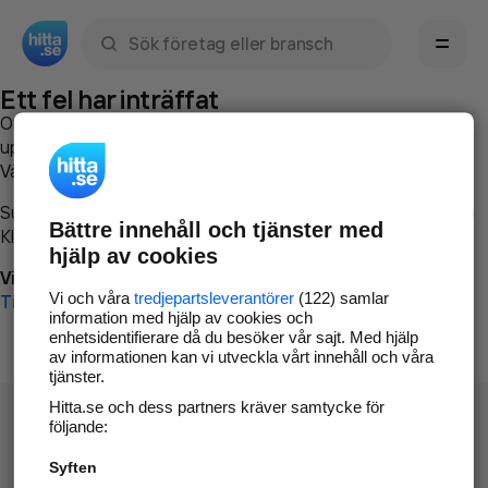
Sök namn, gata, ort, telefon, företag, sökord
Ett fel har inträffat
Om du vill kan du
kontakta hitta.se
och beskriva hur felet
uppstod så att vi lättare och snabbare kan avhjälpa det.
Vänligen försök med följande:
Surfa till
www.hitta.se
Bättre innehåll och tjänster med
Klicka på
Tillbaka-knappen
i webbläsaren och försök igen
hjälp av cookies
Vi beklagar besväret!
Vi och våra
tredjepartsleverantörer
(122) samlar
Till startsidan
information med hjälp av cookies och
enhetsidentifierare då du besöker vår sajt. Med hjälp
av informationen kan vi utveckla vårt innehåll och våra
tjänster.
Hitta.se och dess partners kräver samtycke för
följande:
Syften
Hitta.se - Gratis nummerupplysning.