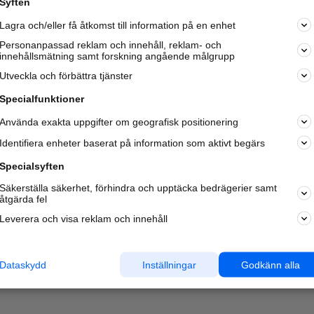
Syften
Kom igång och annonsera mot
Lagra och/eller få åtkomst till information på en enhet
nya kunder och
samarbetspartners nära dig.
Personanpassad reklam och innehåll, reklam- och
innehållsmätning samt forskning angående målgrupp
Läs mer här
Utveckla och förbättra tjänster
Specialfunktioner
Använda exakta uppgifter om geografisk positionering
Identifiera enheter baserat på information som aktivt begärs
Specialsyften
Säkerställa säkerhet, förhindra och upptäcka bedrägerier samt
åtgärda fel
Leverera och visa reklam och innehåll
Dataskydd
Inställningar
Godkänn alla