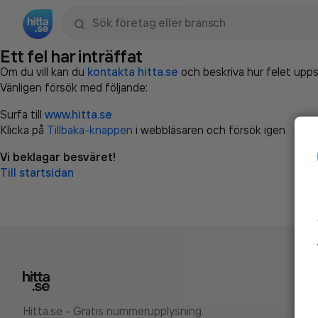
Sök namn, gata, ort, telefon, företag, sökord
Ett fel har inträffat
Om du vill kan du
kontakta hitta.se
och beskriva hur felet upps
Vänligen försök med följande:
Surfa till
www.hitta.se
Klicka på
Tillbaka-knappen
i webbläsaren och försök igen
Vi beklagar besväret!
Till startsidan
Hitta.se - Gratis nummerupplysning.