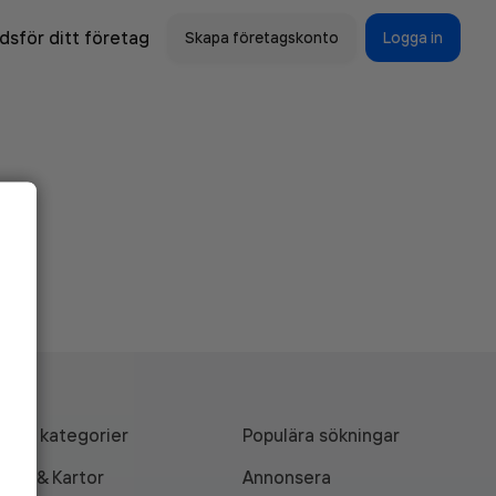
sför ditt företag
Skapa företagskonto
Logga in
Alla kategorier
Populära sökningar
API & Kartor
Annonsera