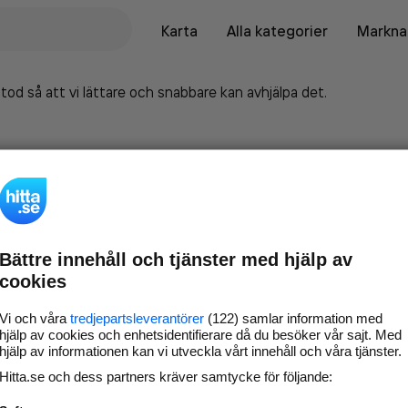
Karta
Alla kategorier
Marknad
tod så att vi lättare och snabbare kan avhjälpa det.
Bättre innehåll och tjänster med hjälp av
cookies
Vi och våra
tredjepartsleverantörer
(122) samlar information med
hjälp av cookies och enhetsidentifierare då du besöker vår sajt. Med
hjälp av informationen kan vi utveckla vårt innehåll och våra tjänster.
Marknadsför företaget på
Hitta.se och dess partners kräver samtycke för följande:
hitta.se