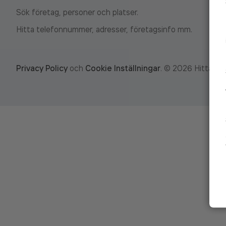
Sök företag, personer och platser.
Hitta telefonnummer, adresser, företagsinfo mm.
Privacy Policy
och
Cookie Inställningar
.
©
2026
Hitta.se