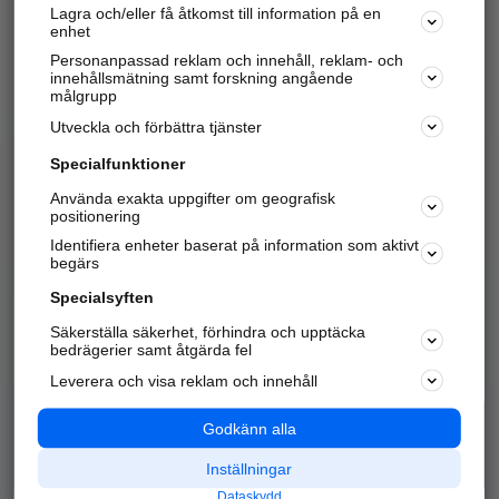
Lagra och/eller få åtkomst till information på en
Sök företag, personer och platser.
enhet
Personanpassad reklam och innehåll, reklam- och
Hitta telefonnummer, adresser, företagsinfo mm.
innehållsmätning samt forskning angående
målgrupp
Utveckla och förbättra tjänster
Marknadsför företaget
på hitta.se
Specialfunktioner
Använda exakta uppgifter om geografisk
Kom igång och annonsera mot
positionering
nya kunder och
Identifiera enheter baserat på information som aktivt
samarbetspartners nära dig.
begärs
Läs mer här
Specialsyften
Säkerställa säkerhet, förhindra och upptäcka
Alla kategorier
Populära sökningar
bedrägerier samt åtgärda fel
Leverera och visa reklam och innehåll
API & Kartor
Annonsera
Logga in
Integritet
Godkänn alla
Om oss
Nödnummer
Inställningar
Dataskydd