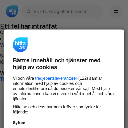
Sök namn, gata, ort, telefon, företag, sökord
Ett fel har inträffat
Om du vill kan du
kontakta hitta.se
och beskriva hur felet
uppstod så att vi lättare och snabbare kan avhjälpa det.
Vänligen försök med följande:
Surfa till
www.hitta.se
Bättre innehåll och tjänster med
Klicka på
Tillbaka-knappen
i webbläsaren och försök igen
hjälp av cookies
Vi beklagar besväret!
Vi och våra
tredjepartsleverantörer
(122) samlar
Till startsidan
information med hjälp av cookies och
enhetsidentifierare då du besöker vår sajt. Med hjälp
av informationen kan vi utveckla vårt innehåll och våra
tjänster.
Hitta.se och dess partners kräver samtycke för
följande:
Syften
Hitta.se - Gratis nummerupplysning.