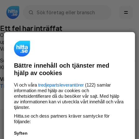
Sök namn, gata, ort, telefon, företag, sökord
Ett fel har inträffat
Om du vill kan du
kontakta hitta.se
och beskriva hur felet
uppstod så att vi lättare och snabbare kan avhjälpa det.
Vänligen försök med följande:
Surfa till
www.hitta.se
Bättre innehåll och tjänster med
Klicka på
Tillbaka-knappen
i webbläsaren och försök igen
hjälp av cookies
Vi beklagar besväret!
Vi och våra
tredjepartsleverantörer
(122) samlar
Till startsidan
information med hjälp av cookies och
enhetsidentifierare då du besöker vår sajt. Med hjälp
av informationen kan vi utveckla vårt innehåll och våra
tjänster.
Hitta.se och dess partners kräver samtycke för
följande:
Syften
Hitta.se - Gratis nummerupplysning.