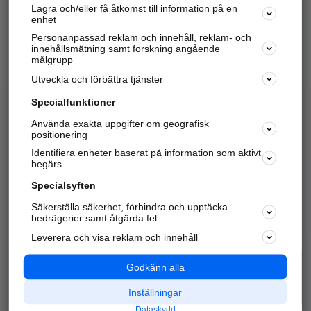
Lagra och/eller få åtkomst till information på en
Sök företag, personer och platser.
enhet
Personanpassad reklam och innehåll, reklam- och
Hitta telefonnummer, adresser, företagsinfo mm.
innehållsmätning samt forskning angående
målgrupp
Utveckla och förbättra tjänster
Marknadsför företaget
på hitta.se
Specialfunktioner
Använda exakta uppgifter om geografisk
Kom igång och annonsera mot
positionering
nya kunder och
Identifiera enheter baserat på information som aktivt
samarbetspartners nära dig.
begärs
Läs mer här
Specialsyften
Säkerställa säkerhet, förhindra och upptäcka
Alla kategorier
Populära sökningar
bedrägerier samt åtgärda fel
Leverera och visa reklam och innehåll
API & Kartor
Annonsera
Logga in
Integritet
Godkänn alla
Om oss
Nödnummer
Inställningar
Dataskydd