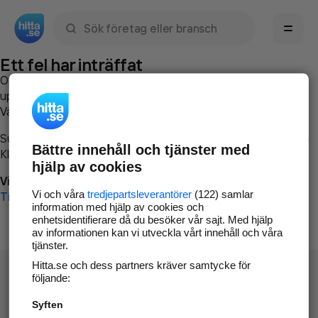
Sök namn, gata, ort, telefon, företag, sökord
Ett fel har inträffat
Om du vill kan du
kontakta hitta.se
och beskriva hur felet
uppstod så att vi lättare och snabbare kan avhjälpa det.
Vänligen försök med följande:
Surfa till
www.hitta.se
Bättre innehåll och tjänster med
Klicka på
Tillbaka-knappen
i webbläsaren och försök igen
hjälp av cookies
Vi beklagar besväret!
Vi och våra
tredjepartsleverantörer
(122) samlar
Till startsidan
information med hjälp av cookies och
enhetsidentifierare då du besöker vår sajt. Med hjälp
av informationen kan vi utveckla vårt innehåll och våra
tjänster.
Hitta.se och dess partners kräver samtycke för
följande:
Syften
Hitta.se - Gratis nummerupplysning.