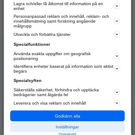
Lagra och/eller få åtkomst till information på en
Sök företag, personer och platser.
enhet
Personanpassad reklam och innehåll, reklam- och
Hitta telefonnummer, adresser, företagsinfo mm.
innehållsmätning samt forskning angående
målgrupp
Utveckla och förbättra tjänster
Marknadsför företaget
på hitta.se
Specialfunktioner
Använda exakta uppgifter om geografisk
Kom igång och annonsera mot
positionering
nya kunder och
Identifiera enheter baserat på information som aktivt
samarbetspartners nära dig.
begärs
Läs mer här
Specialsyften
Säkerställa säkerhet, förhindra och upptäcka
Alla kategorier
Populära sökningar
bedrägerier samt åtgärda fel
Leverera och visa reklam och innehåll
API & Kartor
Annonsera
Logga in
Integritet
Godkänn alla
Om oss
Nödnummer
Inställningar
Dataskydd