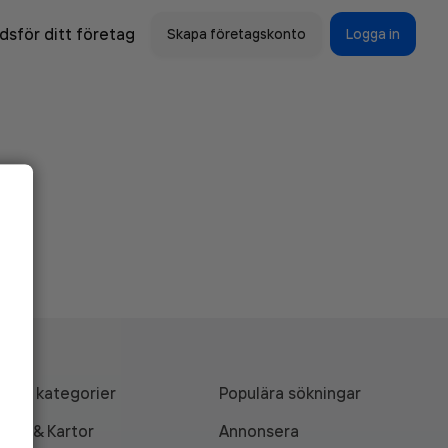
sför ditt företag
Skapa företagskonto
Logga in
Alla kategorier
Populära sökningar
API & Kartor
Annonsera