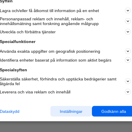
Syften
Kom igång och annonsera mot
Lagra och/eller få åtkomst till information på en enhet
nya kunder och
samarbetspartners nära dig.
Personanpassad reklam och innehåll, reklam- och
innehållsmätning samt forskning angående målgrupp
Läs mer här
Utveckla och förbättra tjänster
Specialfunktioner
Använda exakta uppgifter om geografisk positionering
Identifiera enheter baserat på information som aktivt begärs
Specialsyften
Säkerställa säkerhet, förhindra och upptäcka bedrägerier samt
åtgärda fel
Leverera och visa reklam och innehåll
Dataskydd
Inställningar
Godkänn alla