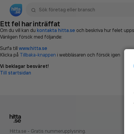
Sök namn, gata, ort, telefon, företag, sökord
Ett fel har inträffat
Om du vill kan du
kontakta hitta.se
och beskriva hur felet upps
Vänligen försök med följande:
Surfa till
www.hitta.se
Klicka på
Tillbaka-knappen
i webbläsaren och försök igen
Vi beklagar besväret!
Till startsidan
Hitta.se - Gratis nummerupplysning.