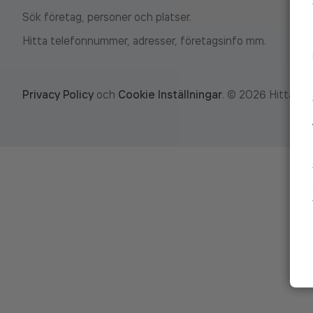
Sök företag, personer och platser.
Hitta telefonnummer, adresser, företagsinfo mm.
Privacy Policy
och
Cookie Inställningar
.
©
2026
Hitta.se