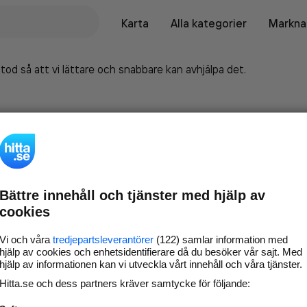
Karta
Alla kategorier
Marknad
tod så att vi lättare och snabbare kan avhjälpa det.
Bättre innehåll och tjänster med hjälp av
cookies
Vi och våra
tredjepartsleverantörer
(122) samlar information med
hjälp av cookies och enhetsidentifierare då du besöker vår sajt. Med
hjälp av informationen kan vi utveckla vårt innehåll och våra tjänster.
Marknadsför företaget på
Hitta.se och dess partners kräver samtycke för följande:
hitta.se