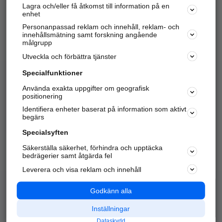
Lagra och/eller få åtkomst till information på en
Sök företag, personer och platser.
enhet
Personanpassad reklam och innehåll, reklam- och
Hitta telefonnummer, adresser, företagsinfo mm.
innehållsmätning samt forskning angående
målgrupp
Utveckla och förbättra tjänster
Marknadsför företaget
på hitta.se
Specialfunktioner
Använda exakta uppgifter om geografisk
Kom igång och annonsera mot
positionering
nya kunder och
Identifiera enheter baserat på information som aktivt
samarbetspartners nära dig.
begärs
Läs mer här
Specialsyften
Säkerställa säkerhet, förhindra och upptäcka
Alla kategorier
Populära sökningar
bedrägerier samt åtgärda fel
Leverera och visa reklam och innehåll
API & Kartor
Annonsera
Logga in
Integritet
Godkänn alla
Om oss
Nödnummer
Inställningar
Dataskydd