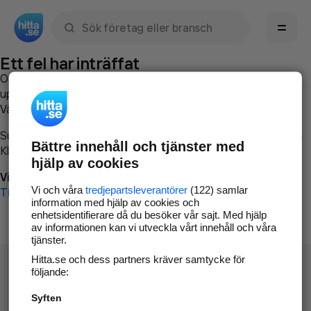
Sök namn, gata, ort, telefon, företag, sökord
Ett fel har inträffat
Om du vill kan du
kontakta hitta.se
och beskriva hur felet
uppstod så att vi lättare och snabbare kan avhjälpa det.
Vänligen försök med följande:
Surfa till
www.hitta.se
Bättre innehåll och tjänster med
Klicka på
Tillbaka-knappen
i webbläsaren och försök igen
hjälp av cookies
Vi beklagar besväret!
Vi och våra
tredjepartsleverantörer
(122) samlar
Till startsidan
information med hjälp av cookies och
enhetsidentifierare då du besöker vår sajt. Med hjälp
av informationen kan vi utveckla vårt innehåll och våra
tjänster.
Hitta.se och dess partners kräver samtycke för
följande:
Syften
Hitta.se - Gratis nummerupplysning.