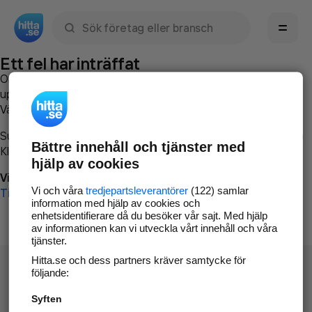
Sök namn, gata, ort, telefon, företag, sökord
Ett fel har inträffat
Om du vill kan du
kontakta hitta.se
och beskriva hur felet
uppstod så att vi lättare och snabbare kan avhjälpa det.
Vänligen försök med följande:
Surfa till
www.hitta.se
Bättre innehåll och tjänster med
Klicka på
Tillbaka-knappen
i webbläsaren och försök igen
hjälp av cookies
Vi beklagar besväret!
Vi och våra
tredjepartsleverantörer
(122) samlar
Till startsidan
information med hjälp av cookies och
enhetsidentifierare då du besöker vår sajt. Med hjälp
av informationen kan vi utveckla vårt innehåll och våra
tjänster.
Hitta.se och dess partners kräver samtycke för
följande:
Syften
Hitta.se - Gratis nummerupplysning.