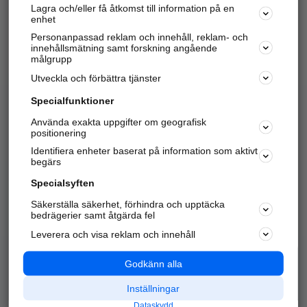
Lagra och/eller få åtkomst till information på en
Sök företag, personer och platser.
enhet
Personanpassad reklam och innehåll, reklam- och
Hitta telefonnummer, adresser, företagsinfo mm.
innehållsmätning samt forskning angående
målgrupp
Utveckla och förbättra tjänster
Marknadsför företaget
på hitta.se
Specialfunktioner
Använda exakta uppgifter om geografisk
Kom igång och annonsera mot
positionering
nya kunder och
Identifiera enheter baserat på information som aktivt
samarbetspartners nära dig.
begärs
Läs mer här
Specialsyften
Säkerställa säkerhet, förhindra och upptäcka
Alla kategorier
Populära sökningar
bedrägerier samt åtgärda fel
Leverera och visa reklam och innehåll
API & Kartor
Annonsera
Logga in
Integritet
Godkänn alla
Om oss
Nödnummer
Inställningar
Dataskydd