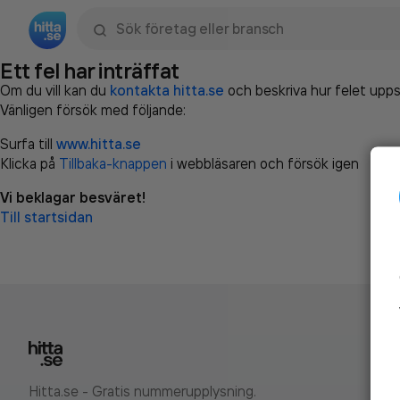
Sök namn, gata, ort, telefon, företag, sökord
Ett fel har inträffat
Om du vill kan du
kontakta hitta.se
och beskriva hur felet upps
Vänligen försök med följande:
Surfa till
www.hitta.se
Klicka på
Tillbaka-knappen
i webbläsaren och försök igen
Vi beklagar besväret!
Till startsidan
Hitta.se - Gratis nummerupplysning.