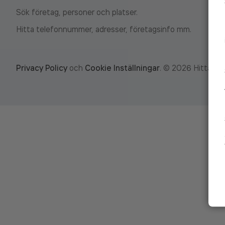
Sök företag, personer och platser.
Hitta telefonnummer, adresser, företagsinfo mm.
Privacy Policy
och
Cookie Inställningar
.
©
2026
Hitta.se