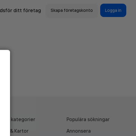
sför ditt företag
Skapa företagskonto
Logga in
Alla kategorier
Populära sökningar
API & Kartor
Annonsera