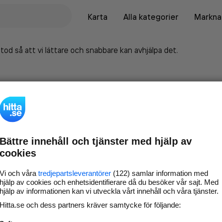
Karta
Alla kategorier
Marknad
tod så att vi lättare och snabbare kan avhjälpa det.
Bättre innehåll och tjänster med hjälp av
cookies
Vi och våra
tredjepartsleverantörer
(122) samlar information med
hjälp av cookies och enhetsidentifierare då du besöker vår sajt. Med
hjälp av informationen kan vi utveckla vårt innehåll och våra tjänster.
Marknadsför företaget på
Hitta.se och dess partners kräver samtycke för följande:
hitta.se