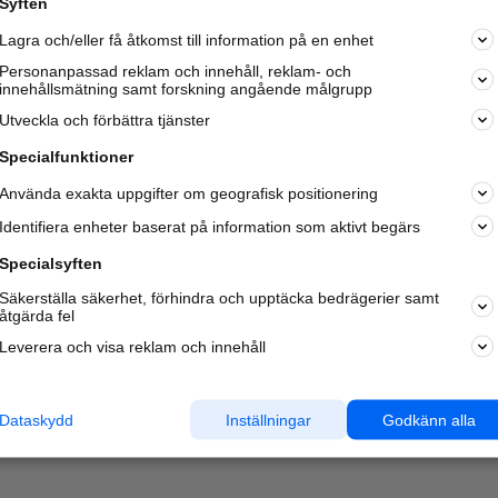
Syften
Kom igång och annonsera mot
Lagra och/eller få åtkomst till information på en enhet
nya kunder och
samarbetspartners nära dig.
Personanpassad reklam och innehåll, reklam- och
innehållsmätning samt forskning angående målgrupp
Läs mer här
Utveckla och förbättra tjänster
Specialfunktioner
Använda exakta uppgifter om geografisk positionering
Identifiera enheter baserat på information som aktivt begärs
Specialsyften
Säkerställa säkerhet, förhindra och upptäcka bedrägerier samt
åtgärda fel
Leverera och visa reklam och innehåll
Dataskydd
Inställningar
Godkänn alla