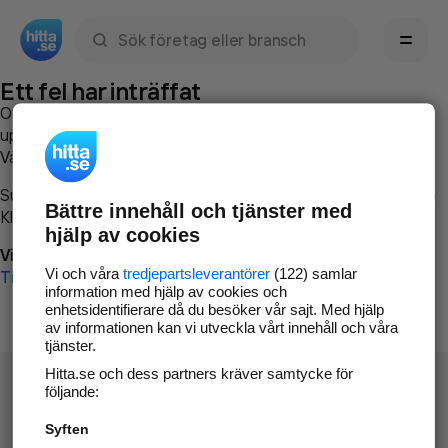
Sök namn, gata, ort, telefon, företag, sökord
Ett fel har inträffat
Om du vill kan du
kontakta hitta.se
och beskriva hur felet
uppstod så att vi lättare och snabbare kan avhjälpa det.
Vänligen försök med följande:
Surfa till
www.hitta.se
Bättre innehåll och tjänster med
Klicka på
Tillbaka-knappen
i webbläsaren och försök igen
hjälp av cookies
Vi beklagar besväret!
Vi och våra
tredjepartsleverantörer
(122) samlar
Till startsidan
information med hjälp av cookies och
enhetsidentifierare då du besöker vår sajt. Med hjälp
av informationen kan vi utveckla vårt innehåll och våra
tjänster.
Hitta.se och dess partners kräver samtycke för
följande:
Syften
Hitta.se - Gratis nummerupplysning.