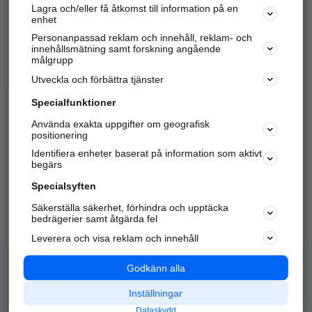
Lagra och/eller få åtkomst till information på en
Sök företag, personer och platser.
enhet
Personanpassad reklam och innehåll, reklam- och
Hitta telefonnummer, adresser, företagsinfo mm.
innehållsmätning samt forskning angående
målgrupp
Utveckla och förbättra tjänster
Marknadsför företaget
på hitta.se
Specialfunktioner
Använda exakta uppgifter om geografisk
Kom igång och annonsera mot
positionering
nya kunder och
Identifiera enheter baserat på information som aktivt
samarbetspartners nära dig.
begärs
Läs mer här
Specialsyften
Säkerställa säkerhet, förhindra och upptäcka
Alla kategorier
Populära sökningar
bedrägerier samt åtgärda fel
Leverera och visa reklam och innehåll
API & Kartor
Annonsera
Logga in
Integritet
Godkänn alla
Om oss
Nödnummer
Inställningar
Dataskydd