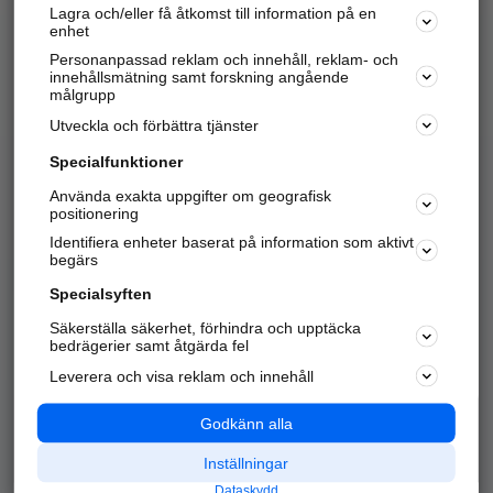
Lagra och/eller få åtkomst till information på en
Sök företag, personer och platser.
enhet
Personanpassad reklam och innehåll, reklam- och
Hitta telefonnummer, adresser, företagsinfo mm.
innehållsmätning samt forskning angående
målgrupp
Utveckla och förbättra tjänster
Marknadsför företaget
på hitta.se
Specialfunktioner
Använda exakta uppgifter om geografisk
Kom igång och annonsera mot
positionering
nya kunder och
Identifiera enheter baserat på information som aktivt
samarbetspartners nära dig.
begärs
Läs mer här
Specialsyften
Säkerställa säkerhet, förhindra och upptäcka
Alla kategorier
Populära sökningar
bedrägerier samt åtgärda fel
Leverera och visa reklam och innehåll
API & Kartor
Annonsera
Logga in
Integritet
Godkänn alla
Om oss
Nödnummer
Inställningar
Dataskydd