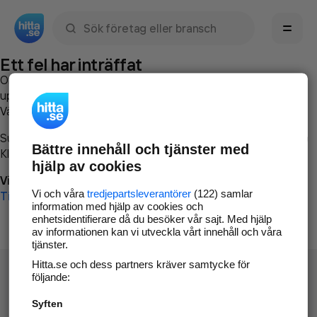
Sök namn, gata, ort, telefon, företag, sökord
Ett fel har inträffat
Om du vill kan du
kontakta hitta.se
och beskriva hur felet
uppstod så att vi lättare och snabbare kan avhjälpa det.
Vänligen försök med följande:
Surfa till
www.hitta.se
Bättre innehåll och tjänster med
Klicka på
Tillbaka-knappen
i webbläsaren och försök igen
hjälp av cookies
Vi beklagar besväret!
Vi och våra
tredjepartsleverantörer
(122) samlar
Till startsidan
information med hjälp av cookies och
enhetsidentifierare då du besöker vår sajt. Med hjälp
av informationen kan vi utveckla vårt innehåll och våra
tjänster.
Hitta.se och dess partners kräver samtycke för
följande:
Syften
Hitta.se - Gratis nummerupplysning.