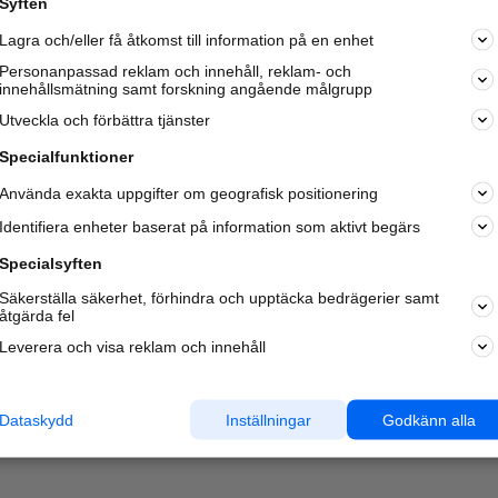
Syften
Kom igång och annonsera mot
Lagra och/eller få åtkomst till information på en enhet
nya kunder och
samarbetspartners nära dig.
Personanpassad reklam och innehåll, reklam- och
innehållsmätning samt forskning angående målgrupp
Läs mer här
Utveckla och förbättra tjänster
Specialfunktioner
Använda exakta uppgifter om geografisk positionering
Identifiera enheter baserat på information som aktivt begärs
Specialsyften
Säkerställa säkerhet, förhindra och upptäcka bedrägerier samt
åtgärda fel
Leverera och visa reklam och innehåll
Dataskydd
Inställningar
Godkänn alla