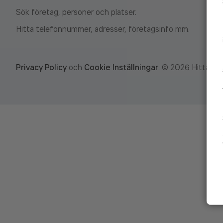
Sök företag, personer och platser.
Hitta telefonnummer, adresser, företagsinfo mm.
Privacy Policy
och
Cookie Inställningar
.
©
2026
Hitta.se