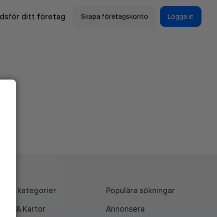
sför ditt företag
Skapa företagskonto
Logga in
Alla kategorier
Populära sökningar
API & Kartor
Annonsera