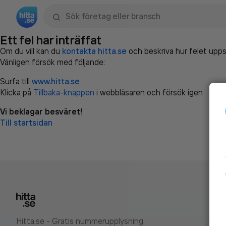
Sök namn, gata, ort, telefon, företag, sökord
Ett fel har inträffat
Om du vill kan du
kontakta hitta.se
och beskriva hur felet upps
Vänligen försök med följande:
Surfa till
www.hitta.se
Klicka på
Tillbaka-knappen
i webbläsaren och försök igen
Vi beklagar besväret!
Till startsidan
Hitta.se - Gratis nummerupplysning.