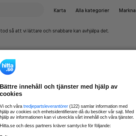
Karta
Alla kategorier
Marknad
tod så att vi lättare och snabbare kan avhjälpa det.
Bättre innehåll och tjänster med hjälp av
cookies
Vi och våra
tredjepartsleverantörer
(122) samlar information med
hjälp av cookies och enhetsidentifierare då du besöker vår sajt. Med
hjälp av informationen kan vi utveckla vårt innehåll och våra tjänster.
Marknadsför företaget på
Hitta.se och dess partners kräver samtycke för följande:
hitta.se