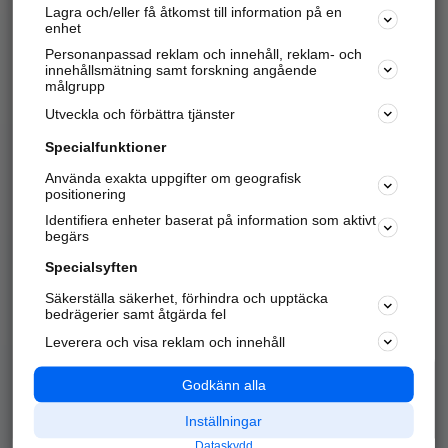
Lagra och/eller få åtkomst till information på en
Sök företag, personer och platser.
enhet
Personanpassad reklam och innehåll, reklam- och
Hitta telefonnummer, adresser, företagsinfo mm.
innehållsmätning samt forskning angående
målgrupp
Utveckla och förbättra tjänster
Marknadsför företaget
på hitta.se
Specialfunktioner
Använda exakta uppgifter om geografisk
Kom igång och annonsera mot
positionering
nya kunder och
Identifiera enheter baserat på information som aktivt
samarbetspartners nära dig.
begärs
Läs mer här
Specialsyften
Säkerställa säkerhet, förhindra och upptäcka
Alla kategorier
Populära sökningar
bedrägerier samt åtgärda fel
Leverera och visa reklam och innehåll
API & Kartor
Annonsera
Logga in
Integritet
Godkänn alla
Om oss
Nödnummer
Inställningar
Dataskydd