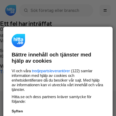
Sök namn, gata, ort, telefon, företag, sökord
Ett fel har inträffat
Om du vill kan du
kontakta hitta.se
och beskriva hur felet
uppstod så att vi lättare och snabbare kan avhjälpa det.
Vänligen försök med följande:
Surfa till
www.hitta.se
Bättre innehåll och tjänster med
Klicka på
Tillbaka-knappen
i webbläsaren och försök igen
hjälp av cookies
Vi beklagar besväret!
Vi och våra
tredjepartsleverantörer
(122) samlar
Till startsidan
information med hjälp av cookies och
enhetsidentifierare då du besöker vår sajt. Med hjälp
av informationen kan vi utveckla vårt innehåll och våra
tjänster.
Hitta.se och dess partners kräver samtycke för
följande:
Syften
Hitta.se - Gratis nummerupplysning.