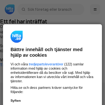
Sök namn, gata, ort, telefon, företag, sökord
Ett fel har inträffat
Om du vill kan du
kontakta hitta.se
och beskriva hur felet
uppstod så att vi lättare och snabbare kan avhjälpa det.
Vänligen försök med följande:
Surfa till
www.hitta.se
Bättre innehåll och tjänster med
Klicka på
Tillbaka-knappen
i webbläsaren och försök igen
hjälp av cookies
Vi beklagar besväret!
Vi och våra
tredjepartsleverantörer
(122) samlar
Till startsidan
information med hjälp av cookies och
enhetsidentifierare då du besöker vår sajt. Med hjälp
av informationen kan vi utveckla vårt innehåll och våra
tjänster.
Hitta.se och dess partners kräver samtycke för
följande:
Syften
Hitta.se - Gratis nummerupplysning.