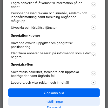
Lagra och/eller få åtkomst till information på en
Sök företag, personer och platser.
enhet
Personanpassad reklam och innehåll, reklam- och
Hitta telefonnummer, adresser, företagsinfo mm.
innehållsmätning samt forskning angående
målgrupp
Utveckla och förbättra tjänster
Marknadsför företaget
på hitta.se
Specialfunktioner
Använda exakta uppgifter om geografisk
Kom igång och annonsera mot
positionering
nya kunder och
Identifiera enheter baserat på information som aktivt
samarbetspartners nära dig.
begärs
Läs mer här
Specialsyften
Säkerställa säkerhet, förhindra och upptäcka
Alla kategorier
Populära sökningar
bedrägerier samt åtgärda fel
Leverera och visa reklam och innehåll
API & Kartor
Annonsera
Logga in
Integritet
Godkänn alla
Om oss
Nödnummer
Inställningar
Dataskydd