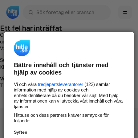
Sök namn, gata, ort, telefon, företag, sökord
Ett fel har inträffat
Om du vill kan du
kontakta hitta.se
och beskriva hur felet
uppstod så att vi lättare och snabbare kan avhjälpa det.
Vänligen försök med följande:
Surfa till
www.hitta.se
Bättre innehåll och tjänster med
Klicka på
Tillbaka-knappen
i webbläsaren och försök igen
hjälp av cookies
Vi beklagar besväret!
Vi och våra
tredjepartsleverantörer
(122) samlar
Till startsidan
information med hjälp av cookies och
enhetsidentifierare då du besöker vår sajt. Med hjälp
av informationen kan vi utveckla vårt innehåll och våra
tjänster.
Hitta.se och dess partners kräver samtycke för
följande:
Syften
Hitta.se - Gratis nummerupplysning.