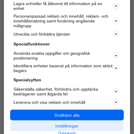
Lagra och/eller få åtkomst till information på en
Sök företag, personer och platser.
enhet
Personanpassad reklam och innehåll, reklam- och
Hitta telefonnummer, adresser, företagsinfo mm.
innehållsmätning samt forskning angående
målgrupp
Utveckla och förbättra tjänster
Marknadsför företaget
på hitta.se
Specialfunktioner
Använda exakta uppgifter om geografisk
Kom igång och annonsera mot
positionering
nya kunder och
Identifiera enheter baserat på information som aktivt
samarbetspartners nära dig.
begärs
Läs mer här
Specialsyften
Säkerställa säkerhet, förhindra och upptäcka
Alla kategorier
Populära sökningar
bedrägerier samt åtgärda fel
Leverera och visa reklam och innehåll
API & Kartor
Annonsera
Logga in
Integritet
Godkänn alla
Om oss
Nödnummer
Inställningar
Dataskydd