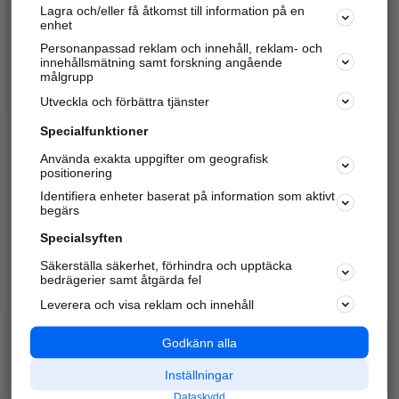
Lagra och/eller få åtkomst till information på en
Sök företag, personer och platser.
enhet
Personanpassad reklam och innehåll, reklam- och
Hitta telefonnummer, adresser, företagsinfo mm.
innehållsmätning samt forskning angående
målgrupp
Utveckla och förbättra tjänster
Marknadsför företaget
på hitta.se
Specialfunktioner
Använda exakta uppgifter om geografisk
Kom igång och annonsera mot
positionering
nya kunder och
Identifiera enheter baserat på information som aktivt
samarbetspartners nära dig.
begärs
Läs mer här
Specialsyften
Säkerställa säkerhet, förhindra och upptäcka
Alla kategorier
Populära sökningar
bedrägerier samt åtgärda fel
Leverera och visa reklam och innehåll
API & Kartor
Annonsera
Logga in
Integritet
Godkänn alla
Om oss
Nödnummer
Inställningar
Dataskydd