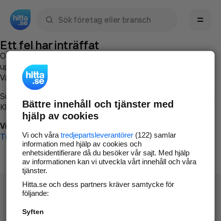
Sök namn, gata, ort, telefon, företag, sökord
Ett fel har inträffat
Om du vill kan du
kontakta hitta.se
och beskriva hur felet
uppstod så att vi lättare och snabbare kan avhjälpa det.
Vänligen försök med följande:
Surfa till
www.hitta.se
Bättre innehåll och tjänster med
Klicka på
Tillbaka-knappen
i webbläsaren och försök igen
hjälp av cookies
Vi beklagar besväret!
Vi och våra
tredjepartsleverantörer
(122) samlar
Till startsidan
information med hjälp av cookies och
enhetsidentifierare då du besöker vår sajt. Med hjälp
av informationen kan vi utveckla vårt innehåll och våra
tjänster.
Hitta.se och dess partners kräver samtycke för
följande:
Syften
Hitta.se - Gratis nummerupplysning.