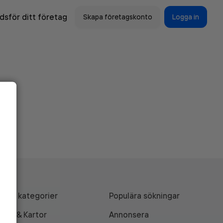
sför ditt företag
Skapa företagskonto
Logga in
Alla kategorier
Populära sökningar
API & Kartor
Annonsera