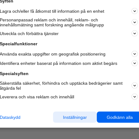
Syften
Kom igång och annonsera mot
Lagra och/eller få åtkomst till information på en enhet
nya kunder och
samarbetspartners nära dig.
Personanpassad reklam och innehåll, reklam- och
innehållsmätning samt forskning angående målgrupp
Läs mer här
Utveckla och förbättra tjänster
Specialfunktioner
Använda exakta uppgifter om geografisk positionering
Identifiera enheter baserat på information som aktivt begärs
Specialsyften
Säkerställa säkerhet, förhindra och upptäcka bedrägerier samt
åtgärda fel
Leverera och visa reklam och innehåll
Dataskydd
Inställningar
Godkänn alla