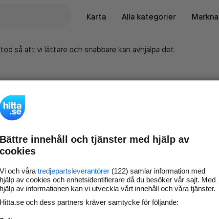
Karta
Alla kategorier
Marknad
tod så att vi lättare och snabbare kan avhjälpa det.
Bättre innehåll och tjänster med hjälp av
cookies
Vi och våra
tredjepartsleverantörer
(122) samlar information med
hjälp av cookies och enhetsidentifierare då du besöker vår sajt. Med
hjälp av informationen kan vi utveckla vårt innehåll och våra tjänster.
Marknadsför företaget på
Hitta.se och dess partners kräver samtycke för följande:
hitta.se