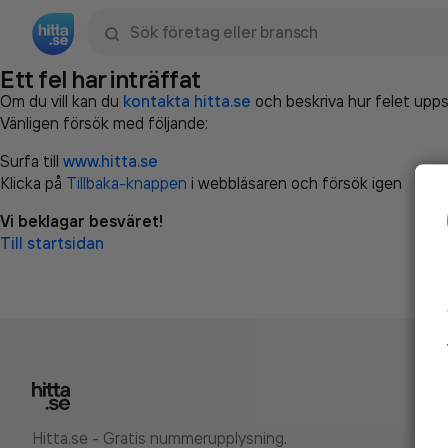
Sök namn, gata, ort, telefon, företag, sökord
Ett fel har inträffat
Om du vill kan du
kontakta hitta.se
och beskriva hur felet upps
Vänligen försök med följande:
Surfa till
www.hitta.se
Klicka på
Tillbaka-knappen
i webbläsaren och försök igen
Vi beklagar besväret!
Till startsidan
Hitta.se - Gratis nummerupplysning.