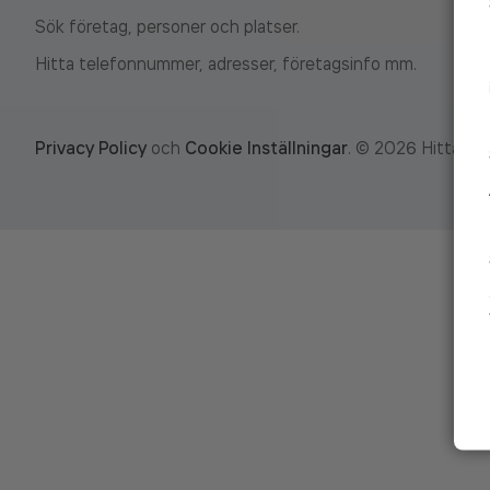
Sök företag, personer och platser.
Hitta telefonnummer, adresser, företagsinfo mm.
Privacy Policy
och
Cookie Inställningar
.
©
2026
Hitta.se