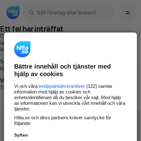
Sök namn, gata, ort, telefon, företag, sökord
Ett fel har inträffat
Om du vill kan du
kontakta hitta.se
och beskriva hur felet
uppstod så att vi lättare och snabbare kan avhjälpa det.
Vänligen försök med följande:
Surfa till
www.hitta.se
Bättre innehåll och tjänster med
Klicka på
Tillbaka-knappen
i webbläsaren och försök igen
hjälp av cookies
Vi beklagar besväret!
Vi och våra
tredjepartsleverantörer
(122) samlar
Till startsidan
information med hjälp av cookies och
enhetsidentifierare då du besöker vår sajt. Med hjälp
av informationen kan vi utveckla vårt innehåll och våra
tjänster.
Hitta.se och dess partners kräver samtycke för
följande:
Syften
Hitta.se - Gratis nummerupplysning.