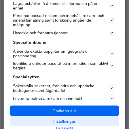
Lagra och/eller få åtkomst till information på en
Sök företag, personer och platser.
enhet
Personanpassad reklam och innehåll, reklam- och
Hitta telefonnummer, adresser, företagsinfo mm.
innehållsmätning samt forskning angående
målgrupp
Utveckla och förbättra tjänster
Marknadsför företaget
på hitta.se
Specialfunktioner
Använda exakta uppgifter om geografisk
Kom igång och annonsera mot
positionering
nya kunder och
Identifiera enheter baserat på information som aktivt
samarbetspartners nära dig.
begärs
Läs mer här
Specialsyften
Säkerställa säkerhet, förhindra och upptäcka
Alla kategorier
Populära sökningar
bedrägerier samt åtgärda fel
Leverera och visa reklam och innehåll
API & Kartor
Annonsera
Logga in
Integritet
Godkänn alla
Om oss
Nödnummer
Inställningar
Dataskydd