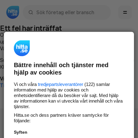
Sök namn, gata, ort, telefon, företag, sökord
Ett fel har inträffat
Om du vill kan du
kontakta hitta.se
och beskriva hur felet
uppstod så att vi lättare och snabbare kan avhjälpa det.
Vänligen försök med följande:
Surfa till
www.hitta.se
Bättre innehåll och tjänster med
Klicka på
Tillbaka-knappen
i webbläsaren och försök igen
hjälp av cookies
Vi beklagar besväret!
Vi och våra
tredjepartsleverantörer
(122) samlar
Till startsidan
information med hjälp av cookies och
enhetsidentifierare då du besöker vår sajt. Med hjälp
av informationen kan vi utveckla vårt innehåll och våra
tjänster.
Hitta.se och dess partners kräver samtycke för
följande:
Syften
Hitta.se - Gratis nummerupplysning.