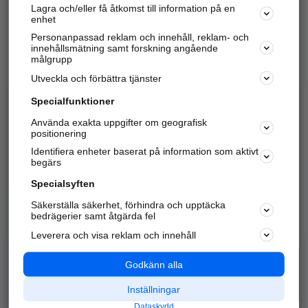
Lagra och/eller få åtkomst till information på en
Sök företag, personer och platser.
enhet
Personanpassad reklam och innehåll, reklam- och
Hitta telefonnummer, adresser, företagsinfo mm.
innehållsmätning samt forskning angående
målgrupp
Utveckla och förbättra tjänster
Marknadsför företaget
på hitta.se
Specialfunktioner
Använda exakta uppgifter om geografisk
Kom igång och annonsera mot
positionering
nya kunder och
Identifiera enheter baserat på information som aktivt
samarbetspartners nära dig.
begärs
Läs mer här
Specialsyften
Säkerställa säkerhet, förhindra och upptäcka
Alla kategorier
Populära sökningar
bedrägerier samt åtgärda fel
Leverera och visa reklam och innehåll
API & Kartor
Annonsera
Logga in
Integritet
Godkänn alla
Om oss
Nödnummer
Inställningar
Dataskydd