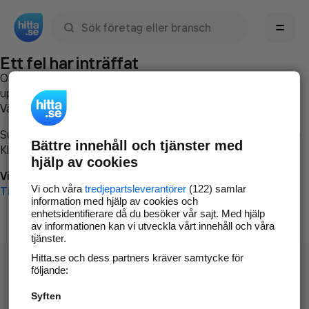
Sök namn, gata, ort, telefon, företag, sökord
Ett fel har inträffat
Om du vill kan du
kontakta hitta.se
och beskriva hur felet
uppstod så att vi lättare och snabbare kan avhjälpa det.
Vänligen försök med följande:
Surfa till
www.hitta.se
Bättre innehåll och tjänster med
Klicka på
Tillbaka-knappen
i webbläsaren och försök igen
hjälp av cookies
Vi beklagar besväret!
Vi och våra
tredjepartsleverantörer
(122) samlar
Till startsidan
information med hjälp av cookies och
enhetsidentifierare då du besöker vår sajt. Med hjälp
av informationen kan vi utveckla vårt innehåll och våra
tjänster.
Hitta.se och dess partners kräver samtycke för
följande:
Syften
Hitta.se - Gratis nummerupplysning.