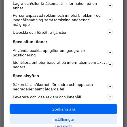
Lagra och/eller få åtkomst till information på en
Sök företag, personer och platser.
enhet
Personanpassad reklam och innehåll, reklam- och
Hitta telefonnummer, adresser, företagsinfo mm.
innehållsmätning samt forskning angående
målgrupp
Utveckla och förbättra tjänster
Marknadsför företaget
på hitta.se
Specialfunktioner
Använda exakta uppgifter om geografisk
Kom igång och annonsera mot
positionering
nya kunder och
Identifiera enheter baserat på information som aktivt
samarbetspartners nära dig.
begärs
Läs mer här
Specialsyften
Säkerställa säkerhet, förhindra och upptäcka
Alla kategorier
Populära sökningar
bedrägerier samt åtgärda fel
Leverera och visa reklam och innehåll
API & Kartor
Annonsera
Logga in
Integritet
Godkänn alla
Om oss
Nödnummer
Inställningar
Dataskydd