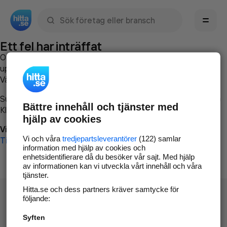
Sök namn, gata, ort, telefon, företag, sökord
Ett fel har inträffat
Om du vill kan du
kontakta hitta.se
och beskriva hur felet
uppstod så att vi lättare och snabbare kan avhjälpa det.
Vänligen försök med följande:
Surfa till
www.hitta.se
Bättre innehåll och tjänster med
Klicka på
Tillbaka-knappen
i webbläsaren och försök igen
hjälp av cookies
Vi beklagar besväret!
Vi och våra
tredjepartsleverantörer
(122) samlar
Till startsidan
information med hjälp av cookies och
enhetsidentifierare då du besöker vår sajt. Med hjälp
av informationen kan vi utveckla vårt innehåll och våra
tjänster.
Hitta.se och dess partners kräver samtycke för
följande:
Syften
Hitta.se - Gratis nummerupplysning.