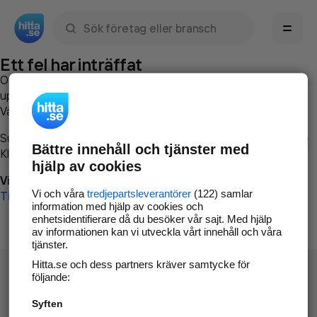
Sök namn, gata, ort, telefon, företag, sökord
Ett fel har inträffat
Om du vill kan du
kontakta hitta.se
och beskriva hur felet
uppstod så att vi lättare och snabbare kan avhjälpa det.
Vänligen försök med följande:
Surfa till
www.hitta.se
Bättre innehåll och tjänster med
Klicka på
Tillbaka-knappen
i webbläsaren och försök igen
hjälp av cookies
Vi beklagar besväret!
Vi och våra
tredjepartsleverantörer
(122) samlar
Till startsidan
information med hjälp av cookies och
enhetsidentifierare då du besöker vår sajt. Med hjälp
av informationen kan vi utveckla vårt innehåll och våra
tjänster.
Hitta.se och dess partners kräver samtycke för
följande:
Syften
Hitta.se - Gratis nummerupplysning.