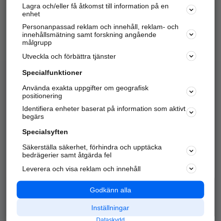
Lagra och/eller få åtkomst till information på en
Sök företag, personer och platser.
enhet
Personanpassad reklam och innehåll, reklam- och
Hitta telefonnummer, adresser, företagsinfo mm.
innehållsmätning samt forskning angående
målgrupp
Utveckla och förbättra tjänster
Marknadsför företaget
på hitta.se
Specialfunktioner
Använda exakta uppgifter om geografisk
Kom igång och annonsera mot
positionering
nya kunder och
Identifiera enheter baserat på information som aktivt
samarbetspartners nära dig.
begärs
Läs mer här
Specialsyften
Säkerställa säkerhet, förhindra och upptäcka
Alla kategorier
Populära sökningar
bedrägerier samt åtgärda fel
Leverera och visa reklam och innehåll
API & Kartor
Annonsera
Logga in
Integritet
Godkänn alla
Om oss
Nödnummer
Inställningar
Dataskydd