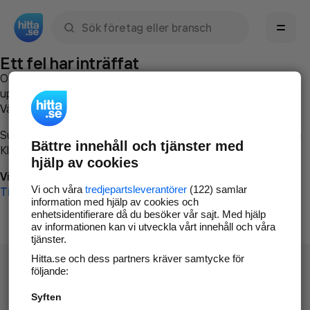
Sök namn, gata, ort, telefon, företag, sökord
Ett fel har inträffat
Om du vill kan du
kontakta hitta.se
och beskriva hur felet
uppstod så att vi lättare och snabbare kan avhjälpa det.
Vänligen försök med följande:
Surfa till
www.hitta.se
Bättre innehåll och tjänster med
Klicka på
Tillbaka-knappen
i webbläsaren och försök igen
hjälp av cookies
Vi beklagar besväret!
Vi och våra
tredjepartsleverantörer
(122) samlar
Till startsidan
information med hjälp av cookies och
enhetsidentifierare då du besöker vår sajt. Med hjälp
av informationen kan vi utveckla vårt innehåll och våra
tjänster.
Hitta.se och dess partners kräver samtycke för
följande:
Syften
Hitta.se - Gratis nummerupplysning.