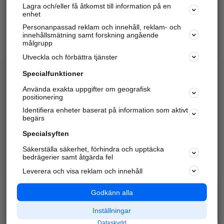
Lagra och/eller få åtkomst till information på en
Sök företag, personer och platser.
enhet
Personanpassad reklam och innehåll, reklam- och
Hitta telefonnummer, adresser, företagsinfo mm.
innehållsmätning samt forskning angående
målgrupp
Utveckla och förbättra tjänster
Marknadsför företaget
på hitta.se
Specialfunktioner
Använda exakta uppgifter om geografisk
Kom igång och annonsera mot
positionering
nya kunder och
Identifiera enheter baserat på information som aktivt
samarbetspartners nära dig.
begärs
Läs mer här
Specialsyften
Säkerställa säkerhet, förhindra och upptäcka
Alla kategorier
Populära sökningar
bedrägerier samt åtgärda fel
Leverera och visa reklam och innehåll
API & Kartor
Annonsera
Logga in
Integritet
Godkänn alla
Om oss
Nödnummer
Inställningar
Dataskydd