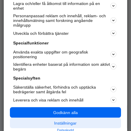
Lagra och/eller få åtkomst till information på en
Sök företag, personer och platser.
enhet
Personanpassad reklam och innehåll, reklam- och
Hitta telefonnummer, adresser, företagsinfo mm.
innehållsmätning samt forskning angående
målgrupp
Utveckla och förbättra tjänster
Marknadsför företaget
på hitta.se
Specialfunktioner
Använda exakta uppgifter om geografisk
Kom igång och annonsera mot
positionering
nya kunder och
Identifiera enheter baserat på information som aktivt
samarbetspartners nära dig.
begärs
Läs mer här
Specialsyften
Säkerställa säkerhet, förhindra och upptäcka
Alla kategorier
Populära sökningar
bedrägerier samt åtgärda fel
Leverera och visa reklam och innehåll
API & Kartor
Annonsera
Logga in
Integritet
Godkänn alla
Om oss
Nödnummer
Inställningar
Dataskydd