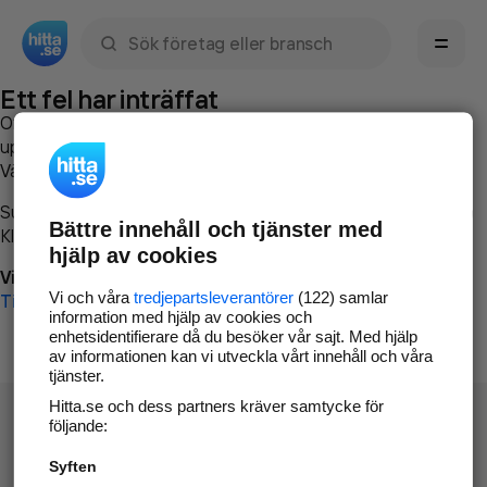
Sök namn, gata, ort, telefon, företag, sökord
Ett fel har inträffat
Om du vill kan du
kontakta hitta.se
och beskriva hur felet
uppstod så att vi lättare och snabbare kan avhjälpa det.
Vänligen försök med följande:
Surfa till
www.hitta.se
Bättre innehåll och tjänster med
Klicka på
Tillbaka-knappen
i webbläsaren och försök igen
hjälp av cookies
Vi beklagar besväret!
Vi och våra
tredjepartsleverantörer
(122) samlar
Till startsidan
information med hjälp av cookies och
enhetsidentifierare då du besöker vår sajt. Med hjälp
av informationen kan vi utveckla vårt innehåll och våra
tjänster.
Hitta.se och dess partners kräver samtycke för
följande:
Syften
Hitta.se - Gratis nummerupplysning.