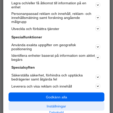
Lagra och/eller få åtkomst till information på en
Sök företag, personer och platser.
enhet
Personanpassad reklam och innehåll, reklam- och
Hitta telefonnummer, adresser, företagsinfo mm.
innehållsmätning samt forskning angående
målgrupp
Utveckla och förbättra tjänster
Marknadsför företaget
på hitta.se
Specialfunktioner
Använda exakta uppgifter om geografisk
Kom igång och annonsera mot
positionering
nya kunder och
Identifiera enheter baserat på information som aktivt
samarbetspartners nära dig.
begärs
Läs mer här
Specialsyften
Säkerställa säkerhet, förhindra och upptäcka
Alla kategorier
Populära sökningar
bedrägerier samt åtgärda fel
Leverera och visa reklam och innehåll
API & Kartor
Annonsera
Logga in
Integritet
Godkänn alla
Om oss
Nödnummer
Inställningar
Dataskydd