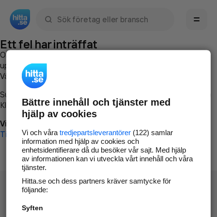
Sök namn, gata, ort, telefon, företag, sökord
Ett fel har inträffat
Om du vill kan du
kontakta hitta.se
och beskriva hur felet
uppstod så att vi lättare och snabbare kan avhjälpa det.
Vänligen försök med följande:
Surfa till
www.hitta.se
Bättre innehåll och tjänster med
Klicka på
Tillbaka-knappen
i webbläsaren och försök igen
hjälp av cookies
Vi beklagar besväret!
Vi och våra
tredjepartsleverantörer
(122) samlar
Till startsidan
information med hjälp av cookies och
enhetsidentifierare då du besöker vår sajt. Med hjälp
av informationen kan vi utveckla vårt innehåll och våra
tjänster.
Hitta.se och dess partners kräver samtycke för
följande:
Syften
Hitta.se - Gratis nummerupplysning.