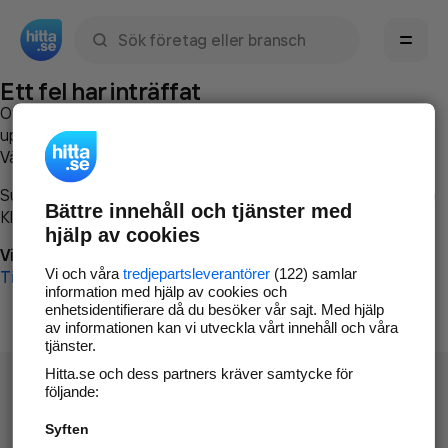
Sök namn, gata, ort, telefon, företag, sökord
Ett fel har inträffat
Om du vill kan du
kontakta hitta.se
och beskriva hur felet
uppstod så att vi lättare och snabbare kan avhjälpa det.
Vänligen försök med följande:
Surfa till
www.hitta.se
Bättre innehåll och tjänster med
Klicka på
Tillbaka-knappen
i webbläsaren och försök igen
hjälp av cookies
Vi beklagar besväret!
Vi och våra
tredjepartsleverantörer
(122) samlar
Till startsidan
information med hjälp av cookies och
enhetsidentifierare då du besöker vår sajt. Med hjälp
av informationen kan vi utveckla vårt innehåll och våra
tjänster.
Hitta.se och dess partners kräver samtycke för
följande:
Syften
Hitta.se - Gratis nummerupplysning.