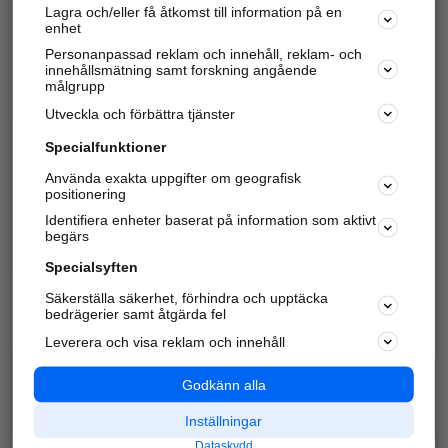
Lagra och/eller få åtkomst till information på en
Sök företag, personer och platser.
enhet
Personanpassad reklam och innehåll, reklam- och
Hitta telefonnummer, adresser, företagsinfo mm.
innehållsmätning samt forskning angående
målgrupp
Utveckla och förbättra tjänster
Marknadsför företaget
på hitta.se
Specialfunktioner
Använda exakta uppgifter om geografisk
Kom igång och annonsera mot
positionering
nya kunder och
Identifiera enheter baserat på information som aktivt
samarbetspartners nära dig.
begärs
Läs mer här
Specialsyften
Säkerställa säkerhet, förhindra och upptäcka
Alla kategorier
Populära sökningar
bedrägerier samt åtgärda fel
Leverera och visa reklam och innehåll
API & Kartor
Annonsera
Logga in
Integritet
Godkänn alla
Om oss
Nödnummer
Inställningar
Dataskydd