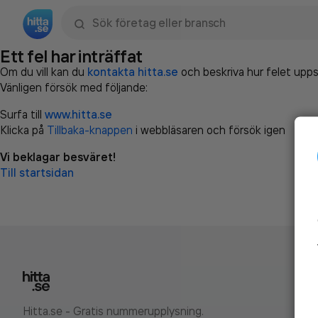
Sök namn, gata, ort, telefon, företag, sökord
Ett fel har inträffat
Om du vill kan du
kontakta hitta.se
och beskriva hur felet upps
Vänligen försök med följande:
Surfa till
www.hitta.se
Klicka på
Tillbaka-knappen
i webbläsaren och försök igen
Vi beklagar besväret!
Till startsidan
Hitta.se - Gratis nummerupplysning.