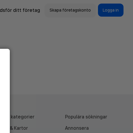
sför ditt företag
Skapa företagskonto
Logga in
Alla kategorier
Populära sökningar
API & Kartor
Annonsera