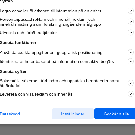
Syften
Kom igång och annonsera mot
Lagra och/eller få åtkomst till information på en enhet
nya kunder och
samarbetspartners nära dig.
Personanpassad reklam och innehåll, reklam- och
innehållsmätning samt forskning angående målgrupp
Läs mer här
Utveckla och förbättra tjänster
Specialfunktioner
Använda exakta uppgifter om geografisk positionering
Identifiera enheter baserat på information som aktivt begärs
Specialsyften
Säkerställa säkerhet, förhindra och upptäcka bedrägerier samt
åtgärda fel
Leverera och visa reklam och innehåll
Dataskydd
Inställningar
Godkänn alla