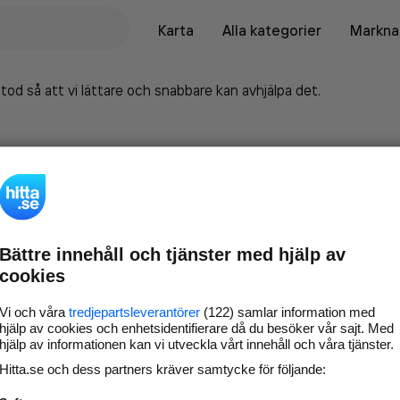
Karta
Alla kategorier
Marknad
tod så att vi lättare och snabbare kan avhjälpa det.
Bättre innehåll och tjänster med hjälp av
cookies
Vi och våra
tredjepartsleverantörer
(122) samlar information med
hjälp av cookies och enhetsidentifierare då du besöker vår sajt. Med
hjälp av informationen kan vi utveckla vårt innehåll och våra tjänster.
Marknadsför företaget på
Hitta.se och dess partners kräver samtycke för följande:
hitta.se