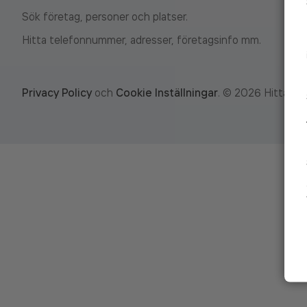
Sök företag, personer och platser.
Hitta telefonnummer, adresser, företagsinfo mm.
Privacy Policy
och
Cookie Inställningar
.
©
2026
Hitta.se