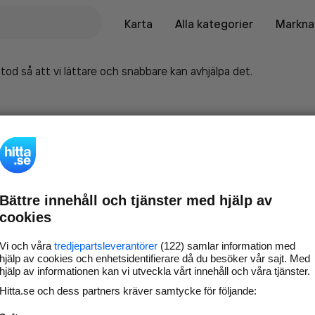
Karta
Alla kategorier
Marknad
tod så att vi lättare och snabbare kan avhjälpa det.
Bättre innehåll och tjänster med hjälp av
cookies
Vi och våra
tredjepartsleverantörer
(122) samlar information med
hjälp av cookies och enhetsidentifierare då du besöker vår sajt. Med
hjälp av informationen kan vi utveckla vårt innehåll och våra tjänster.
Marknadsför företaget på
Hitta.se och dess partners kräver samtycke för följande:
hitta.se