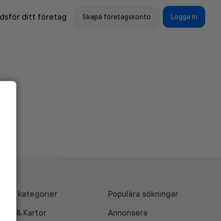
sför ditt företag
Skapa företagskonto
Logga in
Alla kategorier
Populära sökningar
API & Kartor
Annonsera