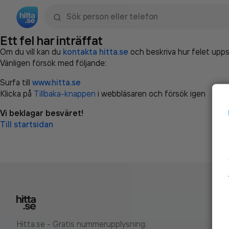
Sök namn, gata, ort, telefon, företag, sökord
Ett fel har inträffat
Om du vill kan du
kontakta hitta.se
och beskriva hur felet upps
Vänligen försök med följande:
Surfa till
www.hitta.se
Klicka på
Tillbaka-knappen
i webbläsaren och försök igen
Vi beklagar besväret!
Till startsidan
Hitta.se - Gratis nummerupplysning.