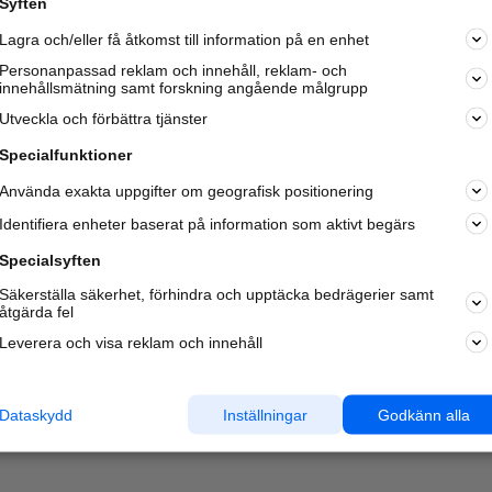
Syften
Kom igång och annonsera mot
Lagra och/eller få åtkomst till information på en enhet
nya kunder och
samarbetspartners nära dig.
Personanpassad reklam och innehåll, reklam- och
innehållsmätning samt forskning angående målgrupp
Läs mer här
Utveckla och förbättra tjänster
Specialfunktioner
Använda exakta uppgifter om geografisk positionering
Identifiera enheter baserat på information som aktivt begärs
Specialsyften
Säkerställa säkerhet, förhindra och upptäcka bedrägerier samt
åtgärda fel
Leverera och visa reklam och innehåll
Dataskydd
Inställningar
Godkänn alla