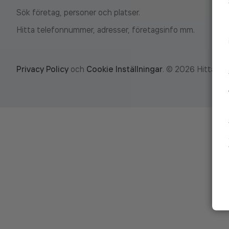
Sök företag, personer och platser.
Hitta telefonnummer, adresser, företagsinfo mm.
Privacy Policy
och
Cookie Inställningar
.
©
2026
Hitta.se