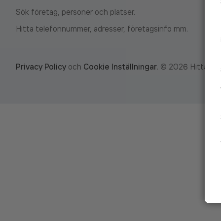
Sök företag, personer och platser.
Hitta telefonnummer, adresser, företagsinfo mm.
Privacy Policy
och
Cookie Inställningar
.
©
2026
Hitta.se