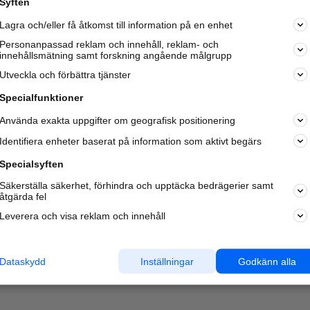
Syften
Kom igång och annonsera mot
Lagra och/eller få åtkomst till information på en enhet
nya kunder och
samarbetspartners nära dig.
Personanpassad reklam och innehåll, reklam- och
innehållsmätning samt forskning angående målgrupp
Läs mer här
Utveckla och förbättra tjänster
Specialfunktioner
Använda exakta uppgifter om geografisk positionering
Identifiera enheter baserat på information som aktivt begärs
Specialsyften
Säkerställa säkerhet, förhindra och upptäcka bedrägerier samt
åtgärda fel
Leverera och visa reklam och innehåll
Dataskydd
Inställningar
Godkänn alla