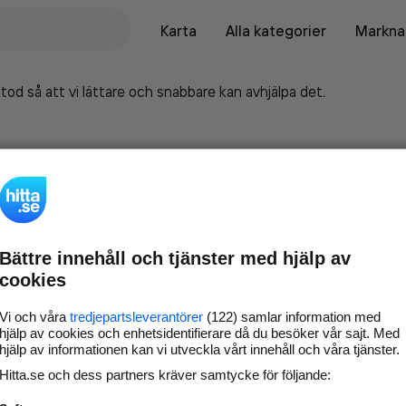
Karta
Alla kategorier
Marknad
tod så att vi lättare och snabbare kan avhjälpa det.
Bättre innehåll och tjänster med hjälp av
cookies
Vi och våra
tredjepartsleverantörer
(122) samlar information med
hjälp av cookies och enhetsidentifierare då du besöker vår sajt. Med
hjälp av informationen kan vi utveckla vårt innehåll och våra tjänster.
Marknadsför företaget på
Hitta.se och dess partners kräver samtycke för följande:
hitta.se