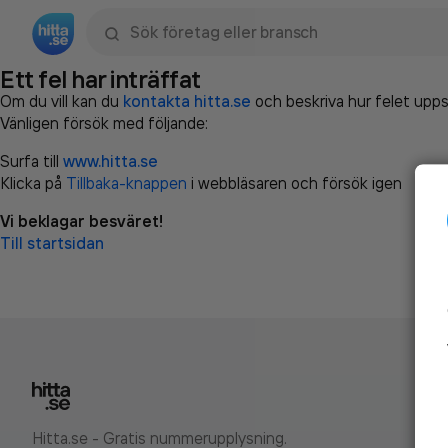
Sök namn, gata, ort, telefon, företag, sökord
Ett fel har inträffat
Om du vill kan du
kontakta hitta.se
och beskriva hur felet upps
Vänligen försök med följande:
Surfa till
www.hitta.se
Klicka på
Tillbaka-knappen
i webbläsaren och försök igen
Vi beklagar besväret!
Till startsidan
Hitta.se - Gratis nummerupplysning.