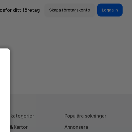
sför ditt företag
Skapa företagskonto
Logga in
Alla kategorier
Populära sökningar
API & Kartor
Annonsera