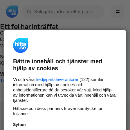
Sök namn, gata, ort, telefon, företag, sökord
Ett fel har inträffat
Om du vill kan du
kontakta hitta.se
och beskriva hur felet
uppstod så att vi lättare och snabbare kan avhjälpa det.
Vänligen försök med följande:
Surfa till
www.hitta.se
Bättre innehåll och tjänster med
Klicka på
Tillbaka-knappen
i webbläsaren och försök igen
hjälp av cookies
Vi beklagar besväret!
Vi och våra
tredjepartsleverantörer
(122) samlar
Till startsidan
information med hjälp av cookies och
enhetsidentifierare då du besöker vår sajt. Med hjälp
av informationen kan vi utveckla vårt innehåll och våra
tjänster.
Hitta.se och dess partners kräver samtycke för
följande:
Syften
Hitta.se - Gratis nummerupplysning.