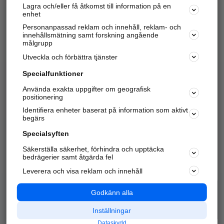
Lagra och/eller få åtkomst till information på en
Sök företag, personer och platser.
enhet
Personanpassad reklam och innehåll, reklam- och
Hitta telefonnummer, adresser, företagsinfo mm.
innehållsmätning samt forskning angående
målgrupp
Utveckla och förbättra tjänster
Marknadsför företaget
på hitta.se
Specialfunktioner
Använda exakta uppgifter om geografisk
Kom igång och annonsera mot
positionering
nya kunder och
Identifiera enheter baserat på information som aktivt
samarbetspartners nära dig.
begärs
Läs mer här
Specialsyften
Säkerställa säkerhet, förhindra och upptäcka
Alla kategorier
Populära sökningar
bedrägerier samt åtgärda fel
Leverera och visa reklam och innehåll
API & Kartor
Annonsera
Logga in
Integritet
Godkänn alla
Om oss
Nödnummer
Inställningar
Dataskydd