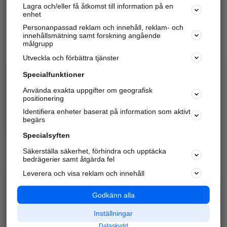
Lagra och/eller få åtkomst till information på en
Sök företag, personer och platser.
enhet
Personanpassad reklam och innehåll, reklam- och
Hitta telefonnummer, adresser, företagsinfo mm.
innehållsmätning samt forskning angående
målgrupp
Utveckla och förbättra tjänster
Marknadsför företaget
på hitta.se
Specialfunktioner
Använda exakta uppgifter om geografisk
Kom igång och annonsera mot
positionering
nya kunder och
Identifiera enheter baserat på information som aktivt
samarbetspartners nära dig.
begärs
Läs mer här
Specialsyften
Säkerställa säkerhet, förhindra och upptäcka
Alla kategorier
Populära sökningar
bedrägerier samt åtgärda fel
Leverera och visa reklam och innehåll
API & Kartor
Annonsera
Logga in
Integritet
Godkänn alla
Om oss
Nödnummer
Inställningar
Dataskydd