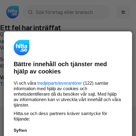
Sök namn, gata, ort, telefon, företag, sökord
Ett fel har inträffat
Om du vill kan du
kontakta hitta.se
och beskriva hur felet
uppstod så att vi lättare och snabbare kan avhjälpa det.
Vänligen försök med följande:
Surfa till
www.hitta.se
Bättre innehåll och tjänster med
Klicka på
Tillbaka-knappen
i webbläsaren och försök igen
hjälp av cookies
Vi beklagar besväret!
Vi och våra
tredjepartsleverantörer
(122) samlar
Till startsidan
information med hjälp av cookies och
enhetsidentifierare då du besöker vår sajt. Med hjälp
av informationen kan vi utveckla vårt innehåll och våra
tjänster.
Hitta.se och dess partners kräver samtycke för
följande:
Syften
Hitta.se - Gratis nummerupplysning.