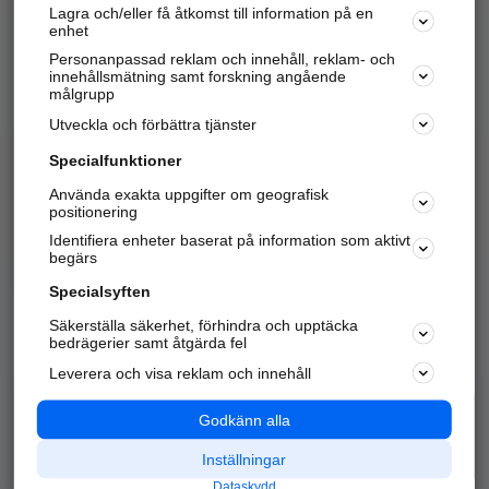
Lagra och/eller få åtkomst till information på en
Sök företag, personer och platser.
enhet
Personanpassad reklam och innehåll, reklam- och
Hitta telefonnummer, adresser, företagsinfo mm.
innehållsmätning samt forskning angående
målgrupp
Utveckla och förbättra tjänster
Marknadsför företaget
på hitta.se
Specialfunktioner
Använda exakta uppgifter om geografisk
Kom igång och annonsera mot
positionering
nya kunder och
Identifiera enheter baserat på information som aktivt
samarbetspartners nära dig.
begärs
Läs mer här
Specialsyften
Säkerställa säkerhet, förhindra och upptäcka
Alla kategorier
Populära sökningar
bedrägerier samt åtgärda fel
Leverera och visa reklam och innehåll
API & Kartor
Annonsera
Logga in
Integritet
Godkänn alla
Om oss
Nödnummer
Inställningar
Dataskydd