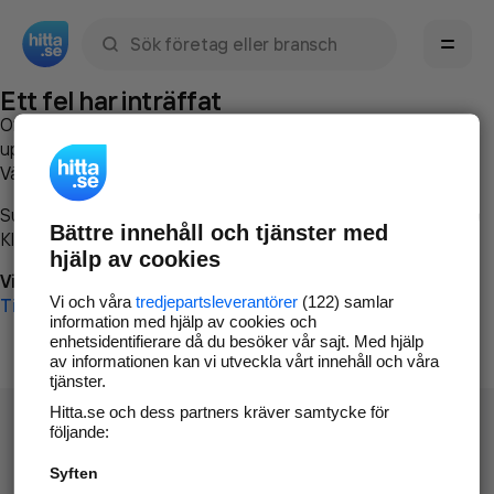
Sök namn, gata, ort, telefon, företag, sökord
Ett fel har inträffat
Om du vill kan du
kontakta hitta.se
och beskriva hur felet
uppstod så att vi lättare och snabbare kan avhjälpa det.
Vänligen försök med följande:
Surfa till
www.hitta.se
Bättre innehåll och tjänster med
Klicka på
Tillbaka-knappen
i webbläsaren och försök igen
hjälp av cookies
Vi beklagar besväret!
Vi och våra
tredjepartsleverantörer
(122) samlar
Till startsidan
information med hjälp av cookies och
enhetsidentifierare då du besöker vår sajt. Med hjälp
av informationen kan vi utveckla vårt innehåll och våra
tjänster.
Hitta.se och dess partners kräver samtycke för
följande:
Syften
Hitta.se - Gratis nummerupplysning.