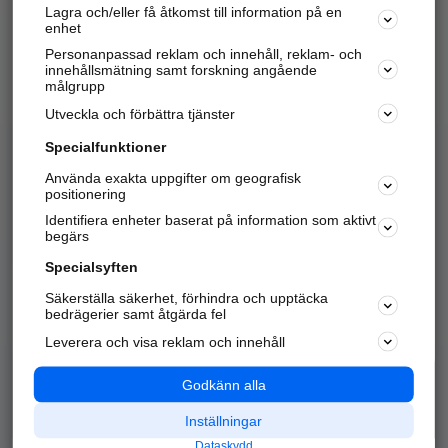
Lagra och/eller få åtkomst till information på en
Sök företag, personer och platser.
enhet
Personanpassad reklam och innehåll, reklam- och
Hitta telefonnummer, adresser, företagsinfo mm.
innehållsmätning samt forskning angående
målgrupp
Utveckla och förbättra tjänster
Marknadsför företaget
på hitta.se
Specialfunktioner
Använda exakta uppgifter om geografisk
Kom igång och annonsera mot
positionering
nya kunder och
Identifiera enheter baserat på information som aktivt
samarbetspartners nära dig.
begärs
Läs mer här
Specialsyften
Säkerställa säkerhet, förhindra och upptäcka
Alla kategorier
Populära sökningar
bedrägerier samt åtgärda fel
Leverera och visa reklam och innehåll
API & Kartor
Annonsera
Logga in
Integritet
Godkänn alla
Om oss
Nödnummer
Inställningar
Dataskydd