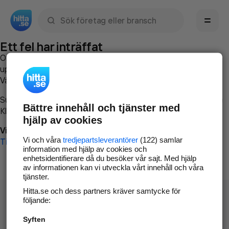
Sök namn, gata, ort, telefon, företag, sökord
Ett fel har inträffat
Om du vill kan du
kontakta hitta.se
och beskriva hur felet
uppstod så att vi lättare och snabbare kan avhjälpa det.
Vänligen försök med följande:
Surfa till
www.hitta.se
Bättre innehåll och tjänster med
Klicka på
Tillbaka-knappen
i webbläsaren och försök igen
hjälp av cookies
Vi beklagar besväret!
Vi och våra
tredjepartsleverantörer
(122) samlar
Till startsidan
information med hjälp av cookies och
enhetsidentifierare då du besöker vår sajt. Med hjälp
av informationen kan vi utveckla vårt innehåll och våra
tjänster.
Hitta.se och dess partners kräver samtycke för
följande:
Syften
Hitta.se - Gratis nummerupplysning.