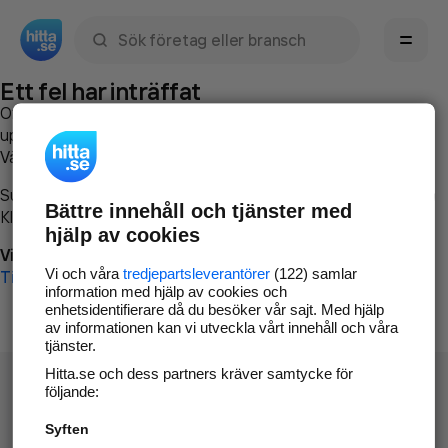
Sök namn, gata, ort, telefon, företag, sökord
Ett fel har inträffat
Om du vill kan du
kontakta hitta.se
och beskriva hur felet
uppstod så att vi lättare och snabbare kan avhjälpa det.
Vänligen försök med följande:
Surfa till
www.hitta.se
Bättre innehåll och tjänster med
Klicka på
Tillbaka-knappen
i webbläsaren och försök igen
hjälp av cookies
Vi beklagar besväret!
Vi och våra
tredjepartsleverantörer
(122) samlar
Till startsidan
information med hjälp av cookies och
enhetsidentifierare då du besöker vår sajt. Med hjälp
av informationen kan vi utveckla vårt innehåll och våra
tjänster.
Hitta.se och dess partners kräver samtycke för
följande:
Syften
Hitta.se - Gratis nummerupplysning.