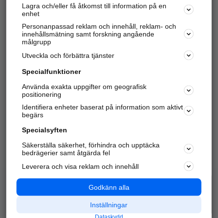
Lagra och/eller få åtkomst till information på en
Sök företag, personer och platser.
enhet
Personanpassad reklam och innehåll, reklam- och
Hitta telefonnummer, adresser, företagsinfo mm.
innehållsmätning samt forskning angående
målgrupp
Utveckla och förbättra tjänster
Marknadsför företaget
på hitta.se
Specialfunktioner
Använda exakta uppgifter om geografisk
Kom igång och annonsera mot
positionering
nya kunder och
Identifiera enheter baserat på information som aktivt
samarbetspartners nära dig.
begärs
Läs mer här
Specialsyften
Säkerställa säkerhet, förhindra och upptäcka
Alla kategorier
Populära sökningar
bedrägerier samt åtgärda fel
Leverera och visa reklam och innehåll
API & Kartor
Annonsera
Logga in
Integritet
Godkänn alla
Om oss
Nödnummer
Inställningar
Dataskydd