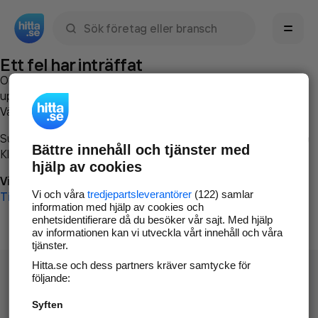
Sök namn, gata, ort, telefon, företag, sökord
Ett fel har inträffat
Om du vill kan du
kontakta hitta.se
och beskriva hur felet
uppstod så att vi lättare och snabbare kan avhjälpa det.
Vänligen försök med följande:
Surfa till
www.hitta.se
Bättre innehåll och tjänster med
Klicka på
Tillbaka-knappen
i webbläsaren och försök igen
hjälp av cookies
Vi beklagar besväret!
Vi och våra
tredjepartsleverantörer
(122) samlar
Till startsidan
information med hjälp av cookies och
enhetsidentifierare då du besöker vår sajt. Med hjälp
av informationen kan vi utveckla vårt innehåll och våra
tjänster.
Hitta.se och dess partners kräver samtycke för
följande:
Syften
Hitta.se - Gratis nummerupplysning.