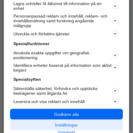
Lagra och/eller få åtkomst till information på en
Sök företag, personer och platser.
enhet
Personanpassad reklam och innehåll, reklam- och
Hitta telefonnummer, adresser, företagsinfo mm.
innehållsmätning samt forskning angående
målgrupp
Utveckla och förbättra tjänster
Marknadsför företaget
på hitta.se
Specialfunktioner
Använda exakta uppgifter om geografisk
Kom igång och annonsera mot
positionering
nya kunder och
Identifiera enheter baserat på information som aktivt
samarbetspartners nära dig.
begärs
Läs mer här
Specialsyften
Säkerställa säkerhet, förhindra och upptäcka
Alla kategorier
Populära sökningar
bedrägerier samt åtgärda fel
Leverera och visa reklam och innehåll
API & Kartor
Annonsera
Logga in
Integritet
Godkänn alla
Om oss
Nödnummer
Inställningar
Dataskydd