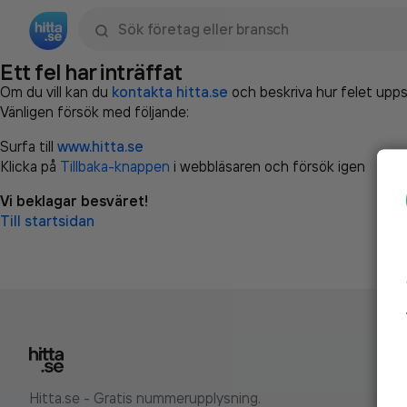
Sök namn, gata, ort, telefon, företag, sökord
Ett fel har inträffat
Om du vill kan du
kontakta hitta.se
och beskriva hur felet upps
Vänligen försök med följande:
Surfa till
www.hitta.se
Klicka på
Tillbaka-knappen
i webbläsaren och försök igen
Vi beklagar besväret!
Till startsidan
Hitta.se - Gratis nummerupplysning.