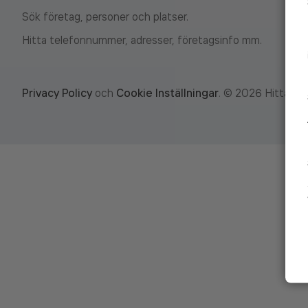
Sök företag, personer och platser.
Hitta telefonnummer, adresser, företagsinfo mm.
Privacy Policy
och
Cookie Inställningar
.
©
2026
Hitta.se