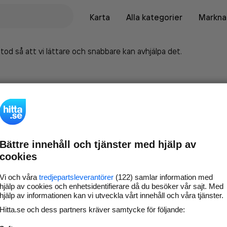
Karta
Alla kategorier
Marknad
tod så att vi lättare och snabbare kan avhjälpa det.
Bättre innehåll och tjänster med hjälp av
cookies
Vi och våra
tredjepartsleverantörer
(122) samlar information med
hjälp av cookies och enhetsidentifierare då du besöker vår sajt. Med
hjälp av informationen kan vi utveckla vårt innehåll och våra tjänster.
Marknadsför företaget på
Hitta.se och dess partners kräver samtycke för följande:
hitta.se