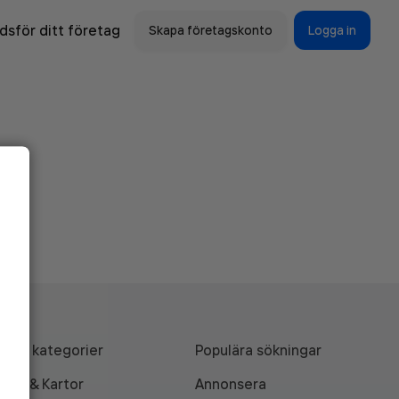
sför ditt företag
Skapa företagskonto
Logga in
Alla kategorier
Populära sökningar
API & Kartor
Annonsera