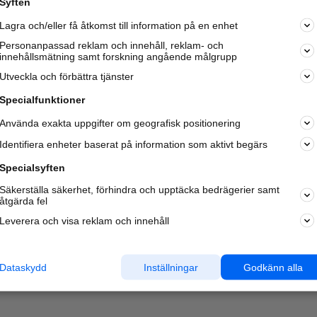
Syften
Kom igång och annonsera mot
Lagra och/eller få åtkomst till information på en enhet
nya kunder och
samarbetspartners nära dig.
Personanpassad reklam och innehåll, reklam- och
innehållsmätning samt forskning angående målgrupp
Läs mer här
Utveckla och förbättra tjänster
Specialfunktioner
Använda exakta uppgifter om geografisk positionering
Identifiera enheter baserat på information som aktivt begärs
Specialsyften
Säkerställa säkerhet, förhindra och upptäcka bedrägerier samt
åtgärda fel
Leverera och visa reklam och innehåll
Dataskydd
Inställningar
Godkänn alla