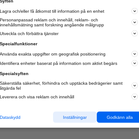
Syften
Kom igång och annonsera mot
Lagra och/eller få åtkomst till information på en enhet
nya kunder och
samarbetspartners nära dig.
Personanpassad reklam och innehåll, reklam- och
innehållsmätning samt forskning angående målgrupp
Läs mer här
Utveckla och förbättra tjänster
Specialfunktioner
Använda exakta uppgifter om geografisk positionering
Identifiera enheter baserat på information som aktivt begärs
Specialsyften
Säkerställa säkerhet, förhindra och upptäcka bedrägerier samt
åtgärda fel
Leverera och visa reklam och innehåll
Dataskydd
Inställningar
Godkänn alla