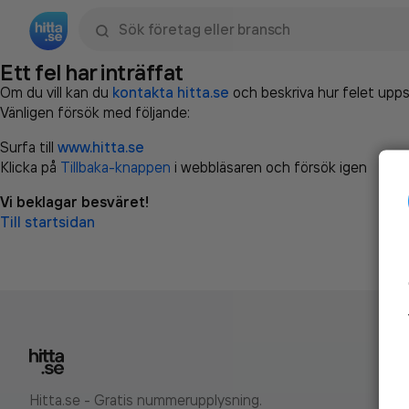
Sök namn, gata, ort, telefon, företag, sökord
Ett fel har inträffat
Om du vill kan du
kontakta hitta.se
och beskriva hur felet upps
Vänligen försök med följande:
Surfa till
www.hitta.se
Klicka på
Tillbaka-knappen
i webbläsaren och försök igen
Vi beklagar besväret!
Till startsidan
Hitta.se - Gratis nummerupplysning.