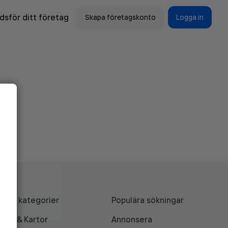
sför ditt företag
Skapa företagskonto
Logga in
Alla kategorier
Populära sökningar
API & Kartor
Annonsera