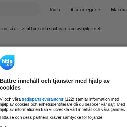
Karta
Alla kategorier
Marknad
tod så att vi lättare och snabbare kan avhjälpa det.
Bättre innehåll och tjänster med hjälp av
cookies
Vi och våra
tredjepartsleverantörer
(122) samlar information med
hjälp av cookies och enhetsidentifierare då du besöker vår sajt. Med
hjälp av informationen kan vi utveckla vårt innehåll och våra tjänster.
Marknadsför företaget på
Hitta.se och dess partners kräver samtycke för följande:
hitta.se