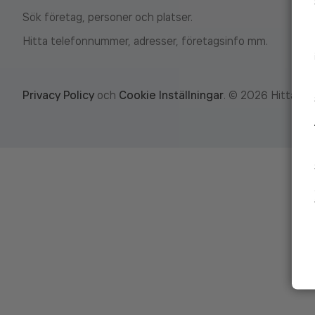
Sök företag, personer och platser.
Hitta telefonnummer, adresser, företagsinfo mm.
Privacy Policy
och
Cookie Inställningar
.
©
2026
Hitta.se