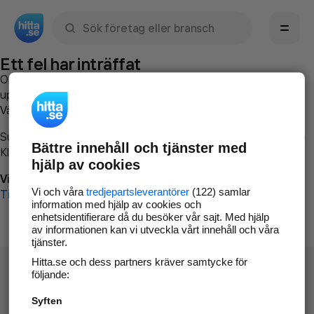
Sök namn, gata, ort, telefon, företag, sökord
Ett fel har inträffat
Om du vill kan du
kontakta hitta.se
och beskriva hur felet
uppstod så att vi lättare och snabbare kan avhjälpa det.
Vänligen försök med följande:
Surfa till
www.hitta.se
Bättre innehåll och tjänster med
Klicka på
Tillbaka-knappen
i webbläsaren och försök igen
hjälp av cookies
Vi beklagar besväret!
Vi och våra
tredjepartsleverantörer
(122) samlar
Till startsidan
information med hjälp av cookies och
enhetsidentifierare då du besöker vår sajt. Med hjälp
av informationen kan vi utveckla vårt innehåll och våra
tjänster.
Hitta.se och dess partners kräver samtycke för
följande:
Syften
Hitta.se - Gratis nummerupplysning.