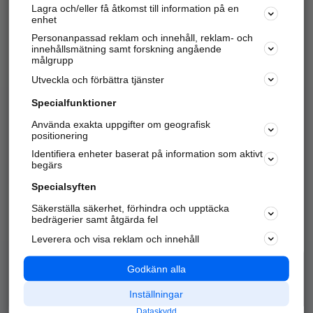
Lagra och/eller få åtkomst till information på en
Sök företag, personer och platser.
enhet
Personanpassad reklam och innehåll, reklam- och
Hitta telefonnummer, adresser, företagsinfo mm.
innehållsmätning samt forskning angående
målgrupp
Utveckla och förbättra tjänster
Marknadsför företaget
på hitta.se
Specialfunktioner
Använda exakta uppgifter om geografisk
Kom igång och annonsera mot
positionering
nya kunder och
Identifiera enheter baserat på information som aktivt
samarbetspartners nära dig.
begärs
Läs mer här
Specialsyften
Säkerställa säkerhet, förhindra och upptäcka
Alla kategorier
Populära sökningar
bedrägerier samt åtgärda fel
Leverera och visa reklam och innehåll
API & Kartor
Annonsera
Logga in
Integritet
Godkänn alla
Om oss
Nödnummer
Inställningar
Dataskydd