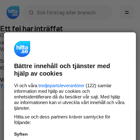
Sök namn, gata, ort, telefon, företag, sökord
Ett fel har inträffat
Om du vill kan du
kontakta hitta.se
och beskriva hur felet
uppstod så att vi lättare och snabbare kan avhjälpa det.
Vänligen försök med följande:
Surfa till
www.hitta.se
Bättre innehåll och tjänster med
Klicka på
Tillbaka-knappen
i webbläsaren och försök igen
hjälp av cookies
Vi beklagar besväret!
Vi och våra
tredjepartsleverantörer
(122) samlar
Till startsidan
information med hjälp av cookies och
enhetsidentifierare då du besöker vår sajt. Med hjälp
av informationen kan vi utveckla vårt innehåll och våra
tjänster.
Hitta.se och dess partners kräver samtycke för
följande:
Syften
Hitta.se - Gratis nummerupplysning.