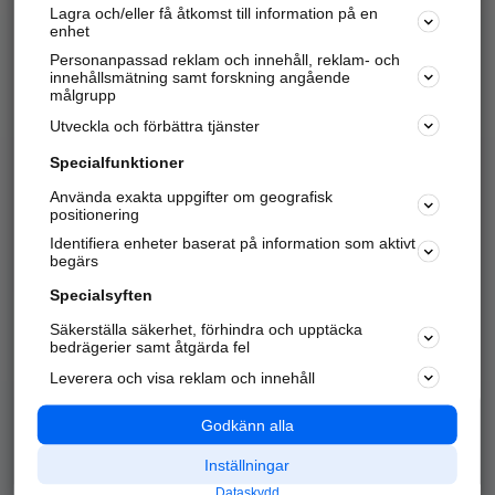
Lagra och/eller få åtkomst till information på en
Sök företag, personer och platser.
enhet
Personanpassad reklam och innehåll, reklam- och
Hitta telefonnummer, adresser, företagsinfo mm.
innehållsmätning samt forskning angående
målgrupp
Utveckla och förbättra tjänster
Marknadsför företaget
på hitta.se
Specialfunktioner
Använda exakta uppgifter om geografisk
Kom igång och annonsera mot
positionering
nya kunder och
Identifiera enheter baserat på information som aktivt
samarbetspartners nära dig.
begärs
Läs mer här
Specialsyften
Säkerställa säkerhet, förhindra och upptäcka
Alla kategorier
Populära sökningar
bedrägerier samt åtgärda fel
Leverera och visa reklam och innehåll
API & Kartor
Annonsera
Logga in
Integritet
Godkänn alla
Om oss
Nödnummer
Inställningar
Dataskydd