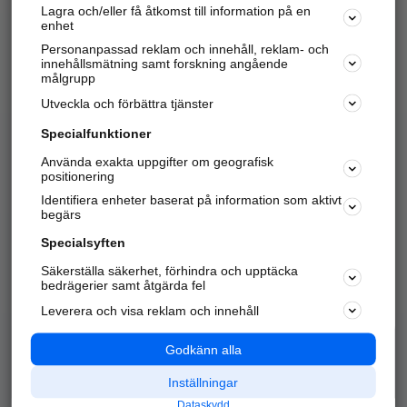
Lagra och/eller få åtkomst till information på en
Sök företag, personer och platser.
enhet
Personanpassad reklam och innehåll, reklam- och
Hitta telefonnummer, adresser, företagsinfo mm.
innehållsmätning samt forskning angående
målgrupp
Utveckla och förbättra tjänster
Marknadsför företaget
på hitta.se
Specialfunktioner
Använda exakta uppgifter om geografisk
Kom igång och annonsera mot
positionering
nya kunder och
Identifiera enheter baserat på information som aktivt
samarbetspartners nära dig.
begärs
Läs mer här
Specialsyften
Säkerställa säkerhet, förhindra och upptäcka
Alla kategorier
Populära sökningar
bedrägerier samt åtgärda fel
Leverera och visa reklam och innehåll
API & Kartor
Annonsera
Logga in
Integritet
Godkänn alla
Om oss
Nödnummer
Inställningar
Dataskydd