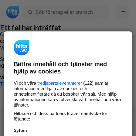
Sök namn, gata, ort, telefon, företag, sökord
Ett fel har inträffat
Om du vill kan du
kontakta hitta.se
och beskriva hur felet
uppstod så att vi lättare och snabbare kan avhjälpa det.
Vänligen försök med följande:
Surfa till
www.hitta.se
Bättre innehåll och tjänster med
Klicka på
Tillbaka-knappen
i webbläsaren och försök igen
hjälp av cookies
Vi beklagar besväret!
Vi och våra
tredjepartsleverantörer
(122) samlar
Till startsidan
information med hjälp av cookies och
enhetsidentifierare då du besöker vår sajt. Med hjälp
av informationen kan vi utveckla vårt innehåll och våra
tjänster.
Hitta.se och dess partners kräver samtycke för
följande:
Syften
Hitta.se - Gratis nummerupplysning.