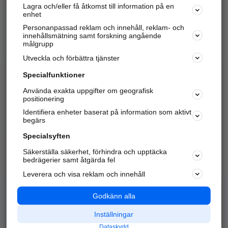
Lagra och/eller få åtkomst till information på en
Sök företag, personer och platser.
enhet
Personanpassad reklam och innehåll, reklam- och
Hitta telefonnummer, adresser, företagsinfo mm.
innehållsmätning samt forskning angående
målgrupp
Utveckla och förbättra tjänster
Marknadsför företaget
på hitta.se
Specialfunktioner
Använda exakta uppgifter om geografisk
Kom igång och annonsera mot
positionering
nya kunder och
Identifiera enheter baserat på information som aktivt
samarbetspartners nära dig.
begärs
Läs mer här
Specialsyften
Säkerställa säkerhet, förhindra och upptäcka
Alla kategorier
Populära sökningar
bedrägerier samt åtgärda fel
Leverera och visa reklam och innehåll
API & Kartor
Annonsera
Logga in
Integritet
Godkänn alla
Om oss
Nödnummer
Inställningar
Dataskydd