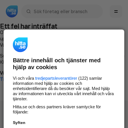
Sök namn, gata, ort, telefon, företag, sökord
Ett fel har inträffat
Om du vill kan du
kontakta hitta.se
och beskriva hur felet
uppstod så att vi lättare och snabbare kan avhjälpa det.
Vänligen försök med följande:
Surfa till
www.hitta.se
Bättre innehåll och tjänster med
Klicka på
Tillbaka-knappen
i webbläsaren och försök igen
hjälp av cookies
Vi beklagar besväret!
Vi och våra
tredjepartsleverantörer
(122) samlar
Till startsidan
information med hjälp av cookies och
enhetsidentifierare då du besöker vår sajt. Med hjälp
av informationen kan vi utveckla vårt innehåll och våra
tjänster.
Hitta.se och dess partners kräver samtycke för
följande:
Syften
Hitta.se - Gratis nummerupplysning.