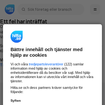
Sök namn, gata, ort, telefon, företag, sökord
Ett fel har inträffat
Om du vill kan du
kontakta hitta.se
och beskriva hur felet
uppstod så att vi lättare och snabbare kan avhjälpa det.
Vänligen försök med följande:
Surfa till
www.hitta.se
Bättre innehåll och tjänster med
Klicka på
Tillbaka-knappen
i webbläsaren och försök igen
hjälp av cookies
Vi beklagar besväret!
Vi och våra
tredjepartsleverantörer
(122) samlar
Till startsidan
information med hjälp av cookies och
enhetsidentifierare då du besöker vår sajt. Med hjälp
av informationen kan vi utveckla vårt innehåll och våra
tjänster.
Hitta.se och dess partners kräver samtycke för
följande:
Syften
Hitta.se - Gratis nummerupplysning.