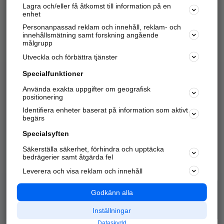
Lagra och/eller få åtkomst till information på en
Sök företag, personer och platser.
enhet
Personanpassad reklam och innehåll, reklam- och
Hitta telefonnummer, adresser, företagsinfo mm.
innehållsmätning samt forskning angående
målgrupp
Utveckla och förbättra tjänster
Marknadsför företaget
på hitta.se
Specialfunktioner
Använda exakta uppgifter om geografisk
Kom igång och annonsera mot
positionering
nya kunder och
Identifiera enheter baserat på information som aktivt
samarbetspartners nära dig.
begärs
Läs mer här
Specialsyften
Säkerställa säkerhet, förhindra och upptäcka
Alla kategorier
Populära sökningar
bedrägerier samt åtgärda fel
Leverera och visa reklam och innehåll
API & Kartor
Annonsera
Logga in
Integritet
Godkänn alla
Om oss
Nödnummer
Inställningar
Dataskydd