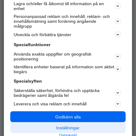
Lagra och/eller få åtkomst till information på en
Sök företag, personer och platser.
enhet
Personanpassad reklam och innehåll, reklam- och
Hitta telefonnummer, adresser, företagsinfo mm.
innehållsmätning samt forskning angående
målgrupp
Utveckla och förbättra tjänster
Marknadsför företaget
på hitta.se
Specialfunktioner
Använda exakta uppgifter om geografisk
Kom igång och annonsera mot
positionering
nya kunder och
Identifiera enheter baserat på information som aktivt
samarbetspartners nära dig.
begärs
Läs mer här
Specialsyften
Säkerställa säkerhet, förhindra och upptäcka
Alla kategorier
Populära sökningar
bedrägerier samt åtgärda fel
Leverera och visa reklam och innehåll
API & Kartor
Annonsera
Logga in
Integritet
Godkänn alla
Om oss
Nödnummer
Inställningar
Dataskydd