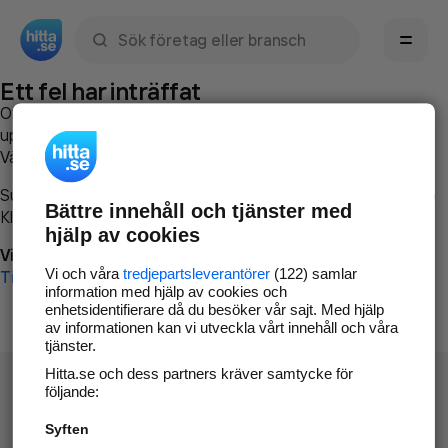
Sök namn, gata, ort, telefon, företag, sökord
Ett fel har inträffat
Om du vill kan du
kontakta hitta.se
och beskriva hur felet
uppstod så att vi lättare och snabbare kan avhjälpa det.
Vänligen försök med följande:
Surfa till
www.hitta.se
Bättre innehåll och tjänster med
Klicka på
Tillbaka-knappen
i webbläsaren och försök igen
hjälp av cookies
Vi beklagar besväret!
Vi och våra
tredjepartsleverantörer
(122) samlar
Till startsidan
information med hjälp av cookies och
enhetsidentifierare då du besöker vår sajt. Med hjälp
av informationen kan vi utveckla vårt innehåll och våra
tjänster.
Hitta.se och dess partners kräver samtycke för
följande:
Syften
Hitta.se - Gratis nummerupplysning.