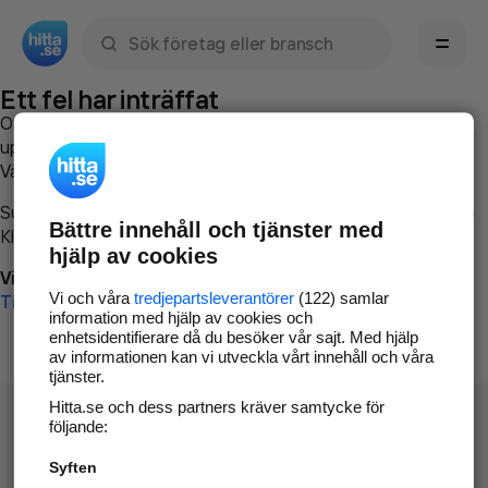
Sök namn, gata, ort, telefon, företag, sökord
Ett fel har inträffat
Om du vill kan du
kontakta hitta.se
och beskriva hur felet
uppstod så att vi lättare och snabbare kan avhjälpa det.
Vänligen försök med följande:
Surfa till
www.hitta.se
Bättre innehåll och tjänster med
Klicka på
Tillbaka-knappen
i webbläsaren och försök igen
hjälp av cookies
Vi beklagar besväret!
Vi och våra
tredjepartsleverantörer
(122) samlar
Till startsidan
information med hjälp av cookies och
enhetsidentifierare då du besöker vår sajt. Med hjälp
av informationen kan vi utveckla vårt innehåll och våra
tjänster.
Hitta.se och dess partners kräver samtycke för
följande:
Syften
Hitta.se - Gratis nummerupplysning.