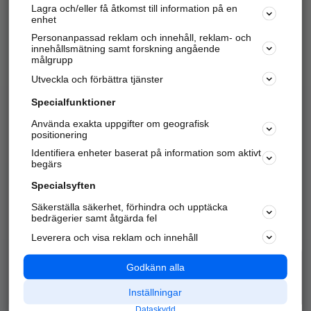
Lagra och/eller få åtkomst till information på en
Sök företag, personer och platser.
enhet
Personanpassad reklam och innehåll, reklam- och
Hitta telefonnummer, adresser, företagsinfo mm.
innehållsmätning samt forskning angående
målgrupp
Utveckla och förbättra tjänster
Marknadsför företaget
på hitta.se
Specialfunktioner
Använda exakta uppgifter om geografisk
Kom igång och annonsera mot
positionering
nya kunder och
Identifiera enheter baserat på information som aktivt
samarbetspartners nära dig.
begärs
Läs mer här
Specialsyften
Säkerställa säkerhet, förhindra och upptäcka
Alla kategorier
Populära sökningar
bedrägerier samt åtgärda fel
Leverera och visa reklam och innehåll
API & Kartor
Annonsera
Logga in
Integritet
Godkänn alla
Om oss
Nödnummer
Inställningar
Dataskydd