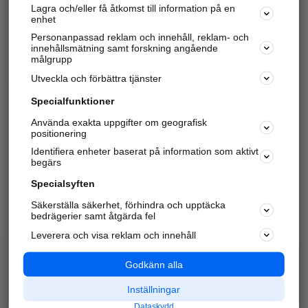
Lagra och/eller få åtkomst till information på en
Sök företag, personer och platser.
enhet
Personanpassad reklam och innehåll, reklam- och
Hitta telefonnummer, adresser, företagsinfo mm.
innehållsmätning samt forskning angående
målgrupp
Utveckla och förbättra tjänster
Marknadsför företaget
på hitta.se
Specialfunktioner
Använda exakta uppgifter om geografisk
Kom igång och annonsera mot
positionering
nya kunder och
Identifiera enheter baserat på information som aktivt
samarbetspartners nära dig.
begärs
Läs mer här
Specialsyften
Säkerställa säkerhet, förhindra och upptäcka
Alla kategorier
Populära sökningar
bedrägerier samt åtgärda fel
Leverera och visa reklam och innehåll
API & Kartor
Annonsera
Logga in
Integritet
Godkänn alla
Om oss
Nödnummer
Inställningar
Dataskydd