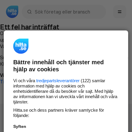
Sök namn, gata, ort, telefon, företag, sökord
Ett fel har inträffat
Om du vill kan du
kontakta hitta.se
och beskriva hur felet
uppstod så att vi lättare och snabbare kan avhjälpa det.
Vänligen försök med följande:
Surfa till
www.hitta.se
Bättre innehåll och tjänster med
Klicka på
Tillbaka-knappen
i webbläsaren och försök igen
hjälp av cookies
Vi beklagar besväret!
Vi och våra
tredjepartsleverantörer
(122) samlar
Till startsidan
information med hjälp av cookies och
enhetsidentifierare då du besöker vår sajt. Med hjälp
av informationen kan vi utveckla vårt innehåll och våra
tjänster.
Hitta.se och dess partners kräver samtycke för
följande:
Syften
Hitta.se - Gratis nummerupplysning.