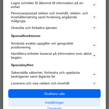
Lagra och/eller få åtkomst till information på en
Sök företag, personer och platser.
enhet
Personanpassad reklam och innehåll, reklam- och
Hitta telefonnummer, adresser, företagsinfo mm.
innehållsmätning samt forskning angående
målgrupp
Utveckla och förbättra tjänster
Marknadsför företaget
på hitta.se
Specialfunktioner
Använda exakta uppgifter om geografisk
Kom igång och annonsera mot
positionering
nya kunder och
Identifiera enheter baserat på information som aktivt
samarbetspartners nära dig.
begärs
Läs mer här
Specialsyften
Säkerställa säkerhet, förhindra och upptäcka
Alla kategorier
Populära sökningar
bedrägerier samt åtgärda fel
Leverera och visa reklam och innehåll
API & Kartor
Annonsera
Logga in
Integritet
Godkänn alla
Om oss
Nödnummer
Inställningar
Dataskydd