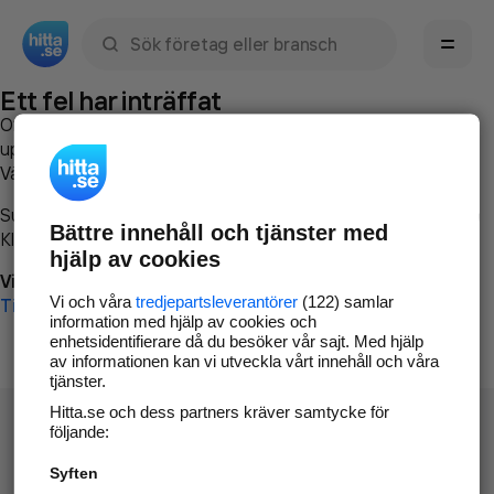
Sök namn, gata, ort, telefon, företag, sökord
Ett fel har inträffat
Om du vill kan du
kontakta hitta.se
och beskriva hur felet
uppstod så att vi lättare och snabbare kan avhjälpa det.
Vänligen försök med följande:
Surfa till
www.hitta.se
Bättre innehåll och tjänster med
Klicka på
Tillbaka-knappen
i webbläsaren och försök igen
hjälp av cookies
Vi beklagar besväret!
Vi och våra
tredjepartsleverantörer
(122) samlar
Till startsidan
information med hjälp av cookies och
enhetsidentifierare då du besöker vår sajt. Med hjälp
av informationen kan vi utveckla vårt innehåll och våra
tjänster.
Hitta.se och dess partners kräver samtycke för
följande:
Syften
Hitta.se - Gratis nummerupplysning.