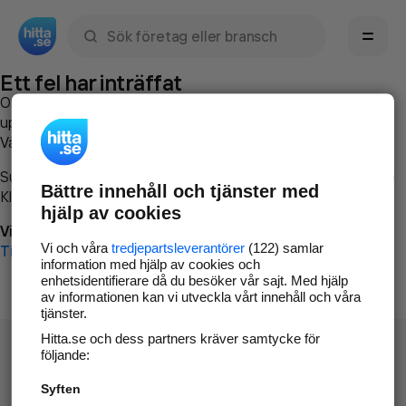
Sök namn, gata, ort, telefon, företag, sökord
Ett fel har inträffat
Om du vill kan du
kontakta hitta.se
och beskriva hur felet
uppstod så att vi lättare och snabbare kan avhjälpa det.
Vänligen försök med följande:
Surfa till
www.hitta.se
Bättre innehåll och tjänster med
Klicka på
Tillbaka-knappen
i webbläsaren och försök igen
hjälp av cookies
Vi beklagar besväret!
Vi och våra
tredjepartsleverantörer
(122) samlar
Till startsidan
information med hjälp av cookies och
enhetsidentifierare då du besöker vår sajt. Med hjälp
av informationen kan vi utveckla vårt innehåll och våra
tjänster.
Hitta.se och dess partners kräver samtycke för
följande:
Syften
Hitta.se - Gratis nummerupplysning.