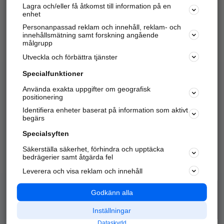
Lagra och/eller få åtkomst till information på en
Sök företag, personer och platser.
enhet
Personanpassad reklam och innehåll, reklam- och
Hitta telefonnummer, adresser, företagsinfo mm.
innehållsmätning samt forskning angående
målgrupp
Utveckla och förbättra tjänster
Marknadsför företaget
på hitta.se
Specialfunktioner
Använda exakta uppgifter om geografisk
Kom igång och annonsera mot
positionering
nya kunder och
Identifiera enheter baserat på information som aktivt
samarbetspartners nära dig.
begärs
Läs mer här
Specialsyften
Säkerställa säkerhet, förhindra och upptäcka
Alla kategorier
Populära sökningar
bedrägerier samt åtgärda fel
Leverera och visa reklam och innehåll
API & Kartor
Annonsera
Logga in
Integritet
Godkänn alla
Om oss
Nödnummer
Inställningar
Dataskydd