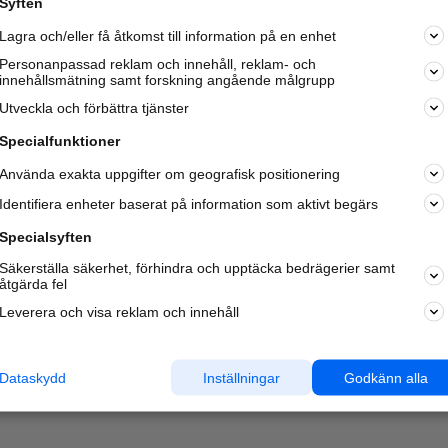
Syften
Kom igång och annonsera mot
Lagra och/eller få åtkomst till information på en enhet
nya kunder och
samarbetspartners nära dig.
Personanpassad reklam och innehåll, reklam- och
innehållsmätning samt forskning angående målgrupp
Läs mer här
Utveckla och förbättra tjänster
Specialfunktioner
Använda exakta uppgifter om geografisk positionering
Identifiera enheter baserat på information som aktivt begärs
Specialsyften
Säkerställa säkerhet, förhindra och upptäcka bedrägerier samt
åtgärda fel
Leverera och visa reklam och innehåll
Dataskydd
Inställningar
Godkänn alla