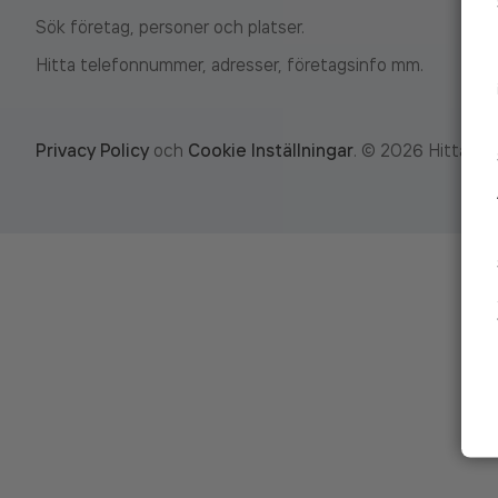
Sök företag, personer och platser.
Hitta telefonnummer, adresser, företagsinfo mm.
Privacy Policy
och
Cookie Inställningar
.
©
2026
Hitta.se