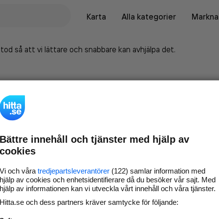
Karta
Alla kategorier
Marknad
tod så att vi lättare och snabbare kan avhjälpa det.
Bättre innehåll och tjänster med hjälp av
cookies
Vi och våra
tredjepartsleverantörer
(122) samlar information med
hjälp av cookies och enhetsidentifierare då du besöker vår sajt. Med
hjälp av informationen kan vi utveckla vårt innehåll och våra tjänster.
Marknadsför företaget på
Hitta.se och dess partners kräver samtycke för följande:
hitta.se