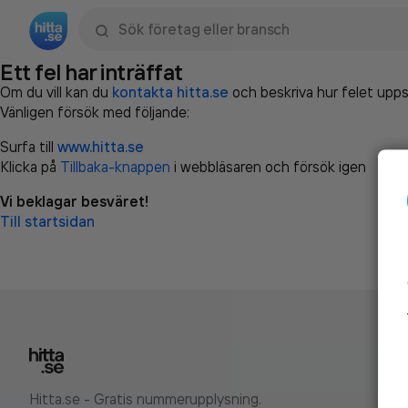
Sök namn, gata, ort, telefon, företag, sökord
Ett fel har inträffat
Om du vill kan du
kontakta hitta.se
och beskriva hur felet upps
Vänligen försök med följande:
Surfa till
www.hitta.se
Klicka på
Tillbaka-knappen
i webbläsaren och försök igen
Vi beklagar besväret!
Till startsidan
Hitta.se - Gratis nummerupplysning.