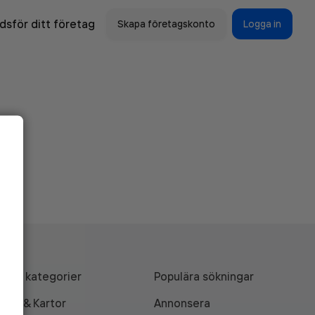
sför ditt företag
Skapa företagskonto
Logga in
Alla kategorier
Populära sökningar
API & Kartor
Annonsera