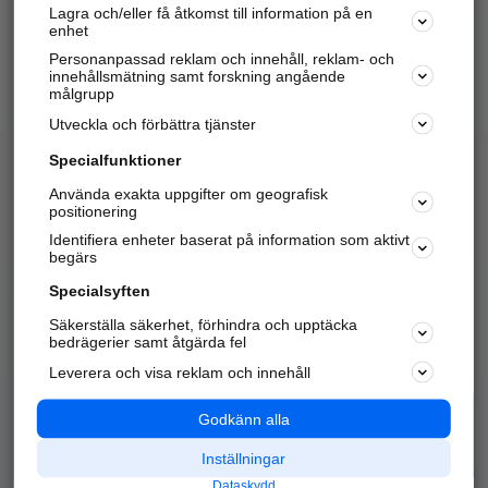
Lagra och/eller få åtkomst till information på en
Sök företag, personer och platser.
enhet
Personanpassad reklam och innehåll, reklam- och
Hitta telefonnummer, adresser, företagsinfo mm.
innehållsmätning samt forskning angående
målgrupp
Utveckla och förbättra tjänster
Marknadsför företaget
på hitta.se
Specialfunktioner
Använda exakta uppgifter om geografisk
Kom igång och annonsera mot
positionering
nya kunder och
Identifiera enheter baserat på information som aktivt
samarbetspartners nära dig.
begärs
Läs mer här
Specialsyften
Säkerställa säkerhet, förhindra och upptäcka
Alla kategorier
Populära sökningar
bedrägerier samt åtgärda fel
Leverera och visa reklam och innehåll
API & Kartor
Annonsera
Logga in
Integritet
Godkänn alla
Om oss
Nödnummer
Inställningar
Dataskydd