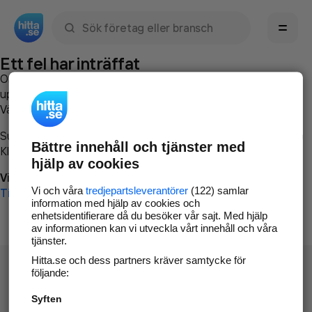
Sök namn, gata, ort, telefon, företag, sökord
Ett fel har inträffat
Om du vill kan du
kontakta hitta.se
och beskriva hur felet
uppstod så att vi lättare och snabbare kan avhjälpa det.
Vänligen försök med följande:
Surfa till
www.hitta.se
Bättre innehåll och tjänster med
Klicka på
Tillbaka-knappen
i webbläsaren och försök igen
hjälp av cookies
Vi beklagar besväret!
Vi och våra
tredjepartsleverantörer
(122) samlar
Till startsidan
information med hjälp av cookies och
enhetsidentifierare då du besöker vår sajt. Med hjälp
av informationen kan vi utveckla vårt innehåll och våra
tjänster.
Hitta.se och dess partners kräver samtycke för
följande:
Syften
Hitta.se - Gratis nummerupplysning.