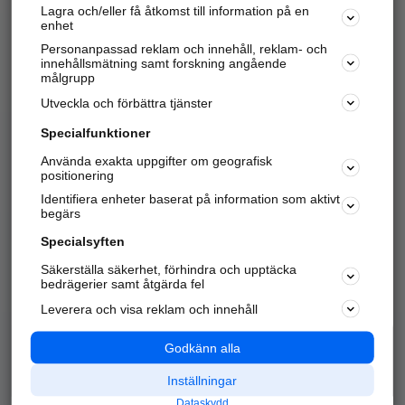
Lagra och/eller få åtkomst till information på en
Sök företag, personer och platser.
enhet
Personanpassad reklam och innehåll, reklam- och
Hitta telefonnummer, adresser, företagsinfo mm.
innehållsmätning samt forskning angående
målgrupp
Utveckla och förbättra tjänster
Marknadsför företaget
på hitta.se
Specialfunktioner
Använda exakta uppgifter om geografisk
Kom igång och annonsera mot
positionering
nya kunder och
Identifiera enheter baserat på information som aktivt
samarbetspartners nära dig.
begärs
Läs mer här
Specialsyften
Säkerställa säkerhet, förhindra och upptäcka
Alla kategorier
Populära sökningar
bedrägerier samt åtgärda fel
Leverera och visa reklam och innehåll
API & Kartor
Annonsera
Logga in
Integritet
Godkänn alla
Om oss
Nödnummer
Inställningar
Dataskydd