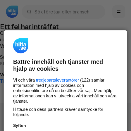
Sök namn, gata, ort, telefon, företag, sökord
Ett fel har inträffat
Om du vill kan du
kontakta hitta.se
och beskriva hur felet
uppstod så att vi lättare och snabbare kan avhjälpa det.
Vänligen försök med följande:
Surfa till
www.hitta.se
Bättre innehåll och tjänster med
Klicka på
Tillbaka-knappen
i webbläsaren och försök igen
hjälp av cookies
Vi beklagar besväret!
Vi och våra
tredjepartsleverantörer
(122) samlar
Till startsidan
information med hjälp av cookies och
enhetsidentifierare då du besöker vår sajt. Med hjälp
av informationen kan vi utveckla vårt innehåll och våra
tjänster.
Hitta.se och dess partners kräver samtycke för
följande:
Syften
Hitta.se - Gratis nummerupplysning.